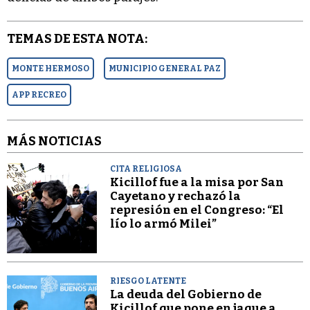
TEMAS DE ESTA NOTA:
MONTE HERMOSO
MUNICIPIO GENERAL PAZ
APP RECREO
MÁS NOTICIAS
CITA RELIGIOSA
Kicillof fue a la misa por San
Cayetano y rechazó la
represión en el Congreso: “El
lío lo armó Milei”
RIESGO LATENTE
La deuda del Gobierno de
Kicillof que pone en jaque a