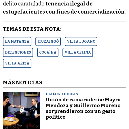
delito caratulado
tenencia ilegal de
estupefacientes con fines de comercialización
.
TEMAS DE ESTA NOTA:
LA MATANZA
ITUZAINGÓ
VILLA LUGANO
DETENCIONES
COCAÍNA
VILLA CELINA
VILLA ARIZA
MÁS NOTICIAS
DIÁLOGO E IDEAS
Unión de camaradería: Mayra
Mendoza y Guillermo Moreno
sorprendieron con un gesto
político