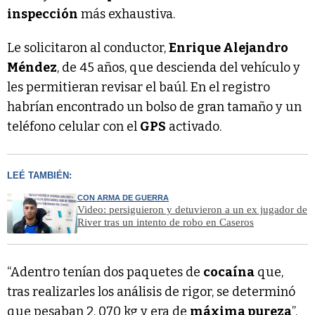
inspección
más exhaustiva.
Le solicitaron al conductor,
Enrique Alejandro
Méndez
, de 45 años, que descienda del vehículo y
les permitieran revisar el baúl. En el registro
habrían encontrado un bolso de gran tamaño y un
teléfono celular con el
GPS
activado.
LEÉ TAMBIÉN:
CON ARMA DE GUERRA
Video: persiguieron y detuvieron a un ex jugador de
River tras un intento de robo en Caseros
“Adentro tenían dos paquetes de
cocaína
que,
tras realizarles los análisis de rigor, se determinó
que pesaban 2, 070 kg y era de
máxima pureza
”,