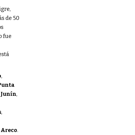
igre,
ás de 50
os
o fue
está
o
,
Punta
,
Junín
,
s
,
 Areco
.