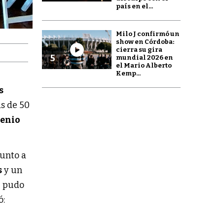
país en el...
Milo J confirmó un
show en Córdoba:
cierra su gira
5
mundial 2026 en
el Mario Alberto
Kemp...
s
s de 50
enio
junto a
s
y un
e pudo
ó: