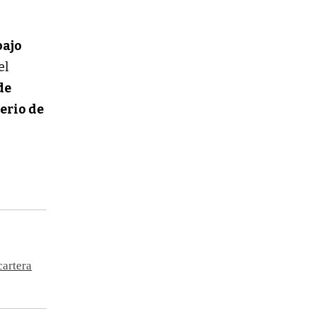
bajo
 el
de
erio de
.
cartera