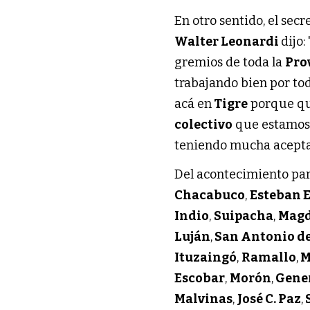
En otro sentido, el sec
Walter Leonardi
dijo
gremios de toda la
Pro
trabajando bien por tod
acá en
Tigre
porque qu
colectivo
que estamos 
teniendo mucha aceptac
Del acontecimiento par
Chacabuco
,
Esteban 
Indio
,
Suipacha
,
Magd
Luján
,
San Antonio d
Ituzaingó
,
Ramallo
,
M
Escobar
,
Morón
,
Gener
Malvinas
,
José C. Paz
,