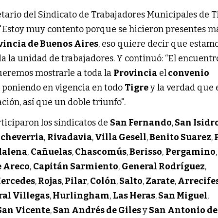
retario del Sindicato de Trabajadores Municipales de T
: "Estoy muy contento porque se hicieron presentes m
vincia de Buenos Aires
, eso quiere decir que estam
a la unidad de trabajadores. Y continuó: “El encuentr
eremos mostrarle a toda la
Provincia
el
convenio
poniendo en vigencia en todo
Tigre
y la verdad que 
ión, así que un doble triunfo".
ticiparon los sindicatos de
San Fernando
,
San Isidr
Echeverria
,
Rivadavia
,
Villa Gesell
,
Benito Suarez
,
alena
,
Cañuelas
,
Chascomús
,
Berisso
,
Pergamino
e Areco
,
Capitán Sarmiento
,
General Rodríguez
,
ercedes
,
Rojas
,
Pilar
,
Colón
,
Salto
,
Zarate
,
Arrecife
al Villegas
,
Hurlingham
,
Las Heras
,
San Miguel
,
San Vicente
,
San Andrés de Giles
y
San Antonio de