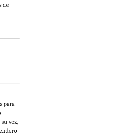
s de
s para
o
 su voz,
sendero