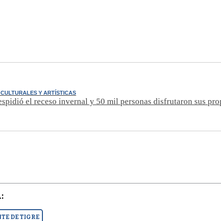
CULTURALES Y ARTÍSTICAS
spidió el receso invernal y 50 mil personas disfrutaron sus pr
:
TE DE TIGRE