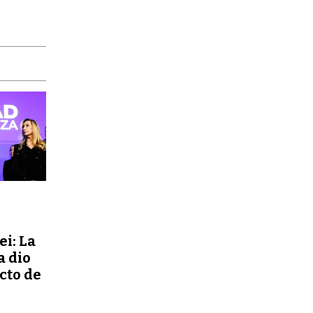
ei: La
a dio
ecto de