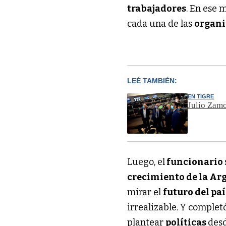
trabajadores
. En ese 
cada una de las
organi
LEÉ TAMBIÉN:
EN TIGRE
Julio Zamo
Luego, el
funcionario
crecimiento de la Ar
mirar el
futuro del paí
irrealizable. Y completó
plantear
políticas
desd