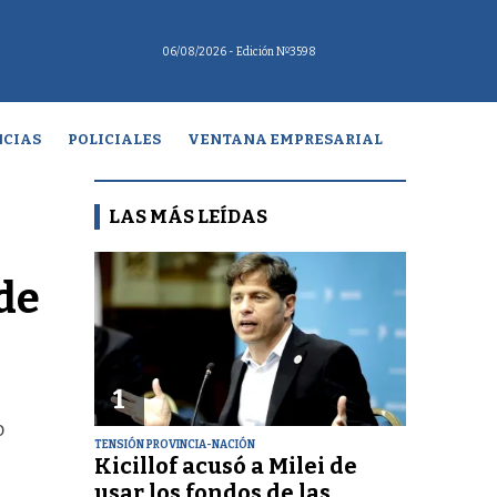
06/08/2026
- Edición Nº3598
CIAS
POLICIALES
VENTANA EMPRESARIAL
LAS MÁS LEÍDAS
de
1
o
TENSIÓN PROVINCIA-NACIÓN
Kicillof acusó a Milei de
usar los fondos de las