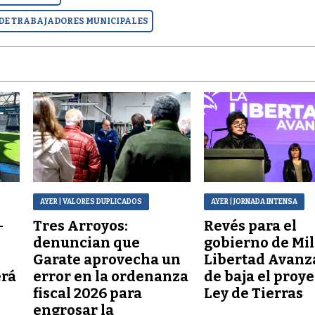
 DE TRABAJADORES MUNICIPALES
AYER
| VALORES DUPLICADOS
AYER
| JORNADA INTENSA
–
Tres Arroyos:
Revés para el
denuncian que
gobierno de Mil
Garate aprovecha un
Libertad Avanz
erá
error en la ordenanza
de baja el proy
fiscal 2026 para
Ley de Tierras
engrosar la