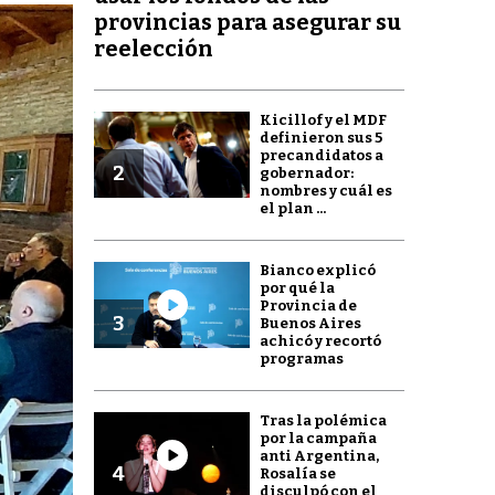
provincias para asegurar su
reelección
Kicillof y el MDF
definieron sus 5
precandidatos a
2
gobernador:
nombres y cuál es
el plan ...
Bianco explicó
por qué la
Provincia de
3
Buenos Aires
achicó y recortó
programas
Tras la polémica
por la campaña
anti Argentina,
4
Rosalía se
disculpó con el