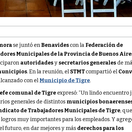
amora
se juntó en
Benavides
con la
Federación de
dores Municipales de la Provincia de Buenos Aire
iciparon
autoridades
y
secretarios generales
de má
unicipios
. En la reunión, el
STMT
compartió el
Conv
lcanzado con el
Municipio de Tigre
.
jefe comunal de Tigre
expresó: “Un lindo encuentro 
rios generales de distintos
municipios bonaerense
ndicato de Trabajadores Municipales de Tigre
, qu
n logros muy importantes para los empleados. Y agreg
l futuro, en dar mejores y más
derechos para los