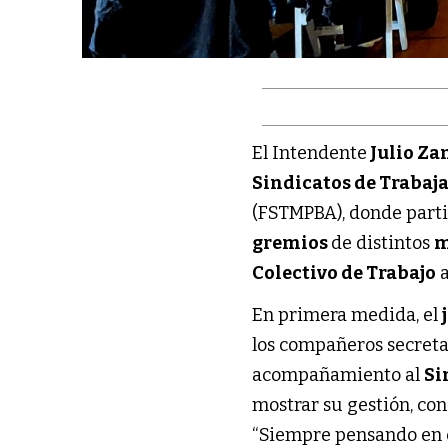
El Intendente
Julio Z
Sindicatos de Trabaja
(FSTMPBA), donde part
gremios
de distintos
m
Colectivo de Trabajo
a
En primera medida, el
los compañeros secreta
acompañamiento al
Si
mostrar su gestión, co
“Siempre pensando en e