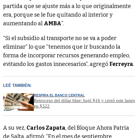
partida que se ajuste más a lo que originalmente
era, porque se le fue quitando al interior y
aumentando al
AMBA
”.
“Si el subsidio al transporte no se va a poder
eliminar” lo que “tenemos que ir buscando la
forma de incorporar recursos generando empleo,
evitando los gastos innecesarios”, agregó
Ferreyra
.
LEÉ TAMBIÉN:
RESPIRA EL BANCO CENTRAL
Retroceso del dólar blue: bajó $16 y cerró este lunes
en $322
A su vez,
Carlos Zapata
, del Bloque Ahora Patria
de Salta, afirmó: “En el mes de septiembre