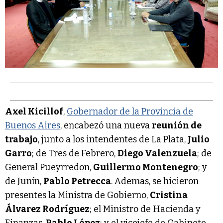
Axel Kicillof
,
Gobernador de la Provincia de
Buenos Aires
, encabezó una nueva
reunión de
trabajo
, junto a los intendentes de La Plata,
Julio
Garro
; de Tres de Febrero,
Diego Valenzuela
; de
General Pueyrredon,
Guillermo Montenegro
; y
de Junín,
Pablo Petrecca
. Ademas, se hicieron
presentes la Ministra de Gobierno,
Cristina
Álvarez Rodríguez
; el Ministro de Hacienda y
Finanzas,
Pablo López
; y el vicejefe de Gabinete,