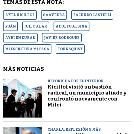
TEMAS DE ESTA NOTA:
AXEL KICILLOF
SAAVEDRA
FACUNDO CASTELLI
PUÁN
JULIO ALAK
ADOLFO ALSINA
AYELEN DURAN
JAVIER RODRGUEZ
MI ESCRITURA MI CASA
TORNSQUIST
MÁS NOTICIAS
RECORRIDA POR EL INTERIOR
Kicillof visitó un bastión
radical, un municipio aliado y
confrontó nuevamente con
Milei
CHARLA, REFLEXIÓN Y MÁS