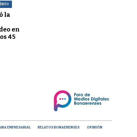
ÉRITO
ó la
deo en
los 45
x
ANA EMPRESARIAL
RELATOS BONAERENSES
OPINIÓN