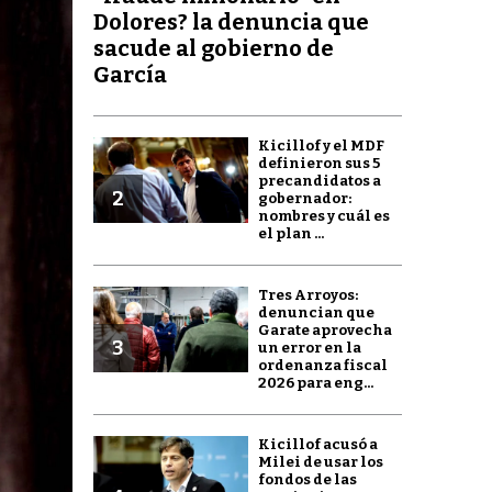
Dolores? la denuncia que
sacude al gobierno de
García
Kicillof y el MDF
definieron sus 5
precandidatos a
2
gobernador:
nombres y cuál es
el plan ...
Tres Arroyos:
denuncian que
Garate aprovecha
3
un error en la
ordenanza fiscal
2026 para eng...
Kicillof acusó a
Milei de usar los
fondos de las