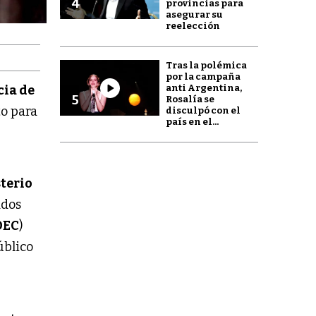
4
provincias para
asegurar su
reelección
Tras la polémica
por la campaña
anti Argentina,
cia de
5
Rosalía se
to para
disculpó con el
país en el...
terio
ados
DEC
)
úblico