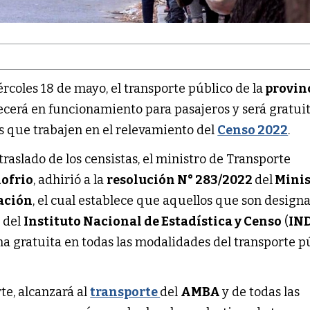
coles 18 de mayo, el transporte público de la
provin
erá en funcionamiento para pasajeros y será gratui
s que trabajen en el relevamiento del
Censo 2022
.
raslado de los censistas, el ministro de Transporte
nofrio
, adhirió a la
resolución N° 283/2022
del
Minis
Nación
, el cual establece que aquellos que son design
s del
Instituto Nacional de Estadística y Censo
(
IN
ma gratuita en todas las modalidades del transporte p
te, alcanzará al
transporte
del
AMBA
y de todas las