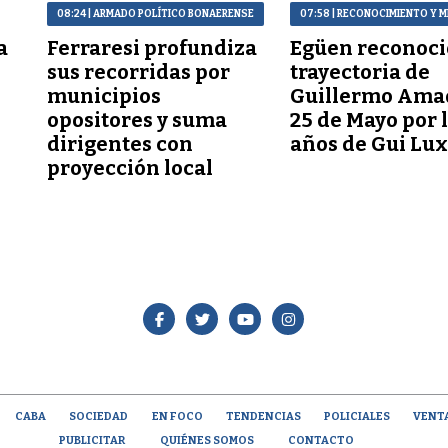
08:24
| ARMADO POLÍTICO BONAERENSE
07:58
| RECONOCIMIENTO Y M
a
Ferraresi profundiza
Egüen reconoci
sus recorridas por
trayectoria de
municipios
Guillermo Ama
opositores y suma
25 de Mayo por 
dirigentes con
años de Gui Lu
proyección local
CABA
SOCIEDAD
EN FOCO
TENDENCIAS
POLICIALES
VENT
PUBLICITAR
QUIÉNES SOMOS
CONTACTO