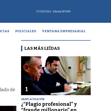
07/08/2026
- Edición Nº3599
CIAS
POLICIALES
VENTANA EMPRESARIAL
LAS MÁS LEÍDAS
1
slado de
GRAVE ACUSACIÓN
¿“Plagio profesional” y
“fraude millonario” en