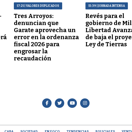
17:21
| VALORES DUPLICADOS
15:39
| JORNADA INTENSA
–
Tres Arroyos:
Revés para el
denuncian que
gobierno de Mil
Garate aprovecha un
Libertad Avanz
erá
error en la ordenanza
de baja el proy
fiscal 2026 para
Ley de Tierras
engrosar la
recaudación
CABA
SOCIEDAD
EN FOCO
TENDENCIAS
POLICIALES
VENT