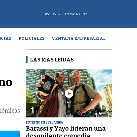
05/08/2026
- Edición Nº3597
CIAS
POLICIALES
VENTANA EMPRESARIAL
LAS MÁS LEÍDAS
 no
1
onómicas
ESTRENO EN STREAMING
Barassi y Yayo lideran una
desopilante comedia