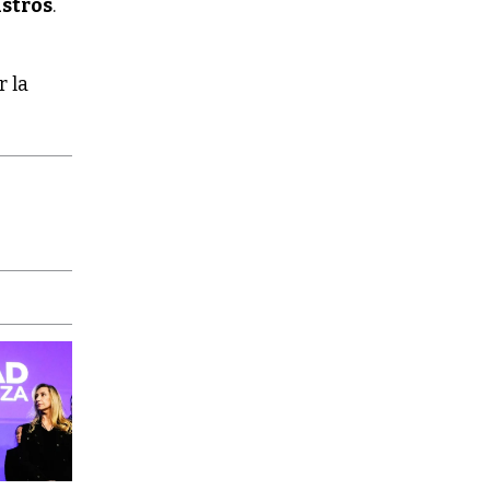
istros
.
 la