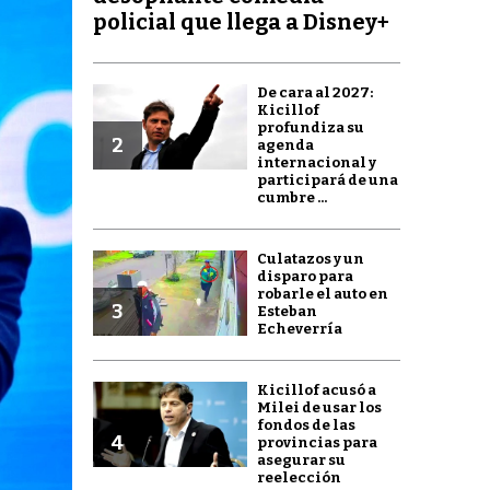
policial que llega a Disney+
De cara al 2027:
Kicillof
profundiza su
2
agenda
internacional y
participará de una
cumbre ...
Culatazos y un
disparo para
robarle el auto en
3
Esteban
Echeverría
Kicillof acusó a
Milei de usar los
fondos de las
4
provincias para
asegurar su
reelección