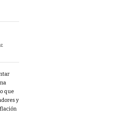
se
entar
una
zo que
adores y
flación