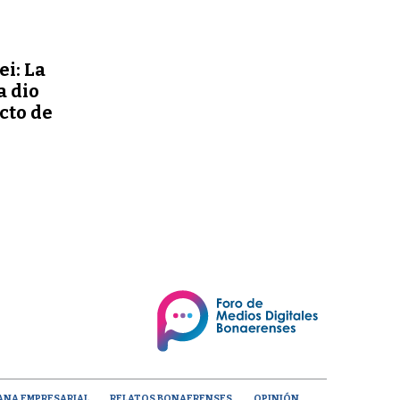
ei: La
a dio
ecto de
ANA EMPRESARIAL
RELATOS BONAERENSES
OPINIÓN