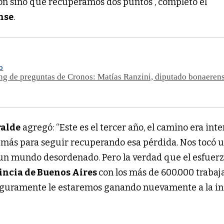
ión sino que recuperamos dos puntos”, completó el
nse
.
O
ng de preguntas de Cronos: Matías Ranzini, diputado bonaeren
ralde
agregó: “Este es el tercer año, el camino era int
más para seguir recuperando esa pérdida. Nos tocó 
un mundo desordenado. Pero la verdad que el esfuer
incia de Buenos Aires
con los más de 600.000 trabaj
seguramente le estaremos ganando nuevamente a la in