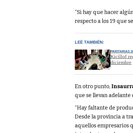
“Si hay que hacer algú
respecto a los 19 que s
LEÉ TAMBIÉN:
PARITARIAS 2
Kicillof r
diciembre
En otro punto,
Insaurr
que se llevan adelante
“Hay faltante de produ
Desde la provincia a tr
aquellos empresarios q