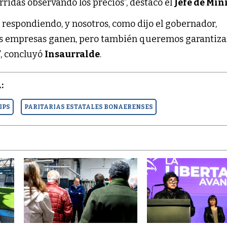
rridas observando los precios”, destacó el
Jefe de Min
 respondiendo, y nosotros, como dijo el gobernador,
s empresas ganen, pero también queremos garantizar
”, concluyó
Insaurralde
.
:
IPS
PARITARIAS ESTATALES BONAERENSES