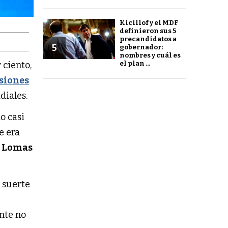
Kicillof y el MDF
definieron sus 5
precandidatos a
5
gobernador:
nombres y cuál es
el plan ...
 ciento,
siones
diales.
o casi
e era
e
Lomas
 suerte
ente no