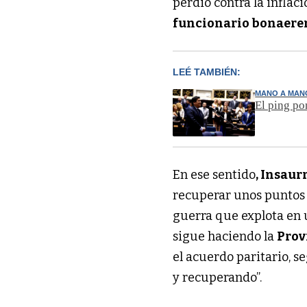
perdió contra la inflac
funcionario bonaere
LEÉ TAMBIÉN:
MANO A MAN
El ping po
En ese sentido
, Insaur
recuperar unos puntos 
guerra que explota en 
sigue haciendo la
Prov
el acuerdo paritario, 
y recuperando”.