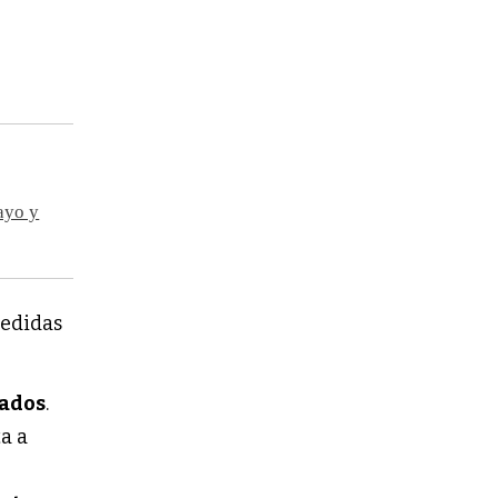
ayo y
medidas
dados
.
ta a