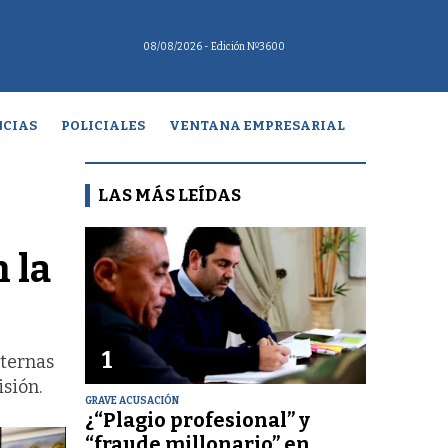
08/08/2026
- Edición Nº3600
CIAS
POLICIALES
VENTANA EMPRESARIAL
LAS MÁS LEÍDAS
 la
1
nternas
isión.
GRAVE ACUSACIÓN
¿“Plagio profesional” y
“fraude millonario” en