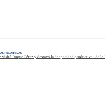
LAS RECORRIDAS
e visitó Roque Pérez y destacó la “capacidad productiva” de la