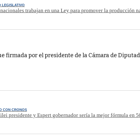
 LEGISLATIVO
nacionales trabajan en una Ley para promover la producción n
fue firmada por el presidente de la Cámara de Diputad
O CON CRONOS
ilei presidente y Espert gobernador sería la mejor fórmula en 