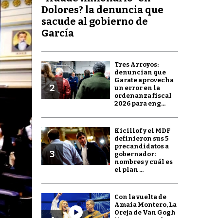
Dolores? la denuncia que
sacude al gobierno de
García
Tres Arroyos:
denuncian que
Garate aprovecha
2
un error en la
ordenanza fiscal
2026 para eng...
Kicillof y el MDF
definieron sus 5
precandidatos a
3
gobernador:
nombres y cuál es
el plan ...
Con la vuelta de
Amaia Montero, La
Oreja de Van Gogh