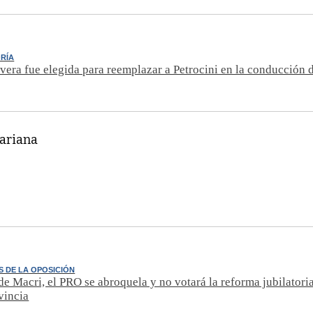
RÍA
ivera fue elegida para reemplazar a Petrocini en la conducción 
Mariana
S DE LA OPOSICIÓN
de Macri, el PRO se abroquela y no votará la reforma jubilatoria
vincia