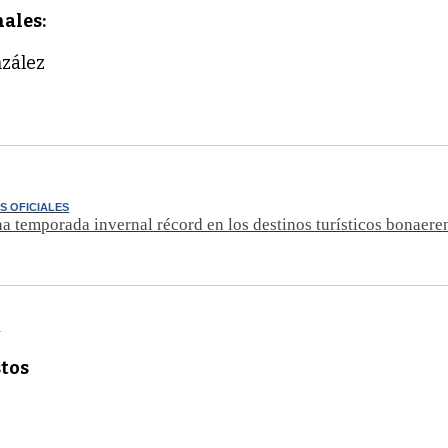
ales:
nzález
S OFICIALES
a temporada invernal récord en los destinos turísticos bonaere
i
tos