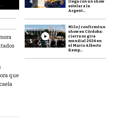
4
llega con un show
estelar a la
Argent...
Milo J confirmó un
show en Córdoba:
cierra su gira
emora
5
mundial 2026 en
utados
el Mario Alberto
Kemp...
a
dora que
icaela