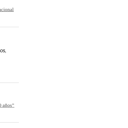
acional
os,
50 años”