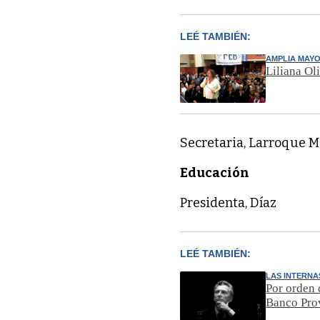
LEÉ TAMBIÉN:
AMPLIA MAYO
Liliana Ol
Secretaria, Larroque 
Educación
Presidenta, Díaz
LEÉ TAMBIÉN:
LAS INTERNA
Por orden 
Banco Pro