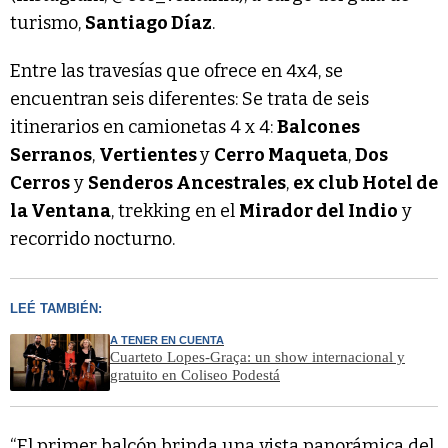
turismo,
Santiago Díaz
.
Entre las travesías que ofrece en 4x4, se
encuentran seis diferentes: Se trata de seis
itinerarios en camionetas 4 x 4:
Balcones
Serranos
,
Vertientes
y
Cerro Maqueta
,
Dos
Cerros
y
Senderos Ancestrales
,
ex club Hotel de
la Ventana
, trekking en el
Mirador del Indio
y
recorrido nocturno.
LEÉ TAMBIÉN:
A TENER EN CUENTA
Cuarteto Lopes-Graça: un show internacional y
gratuito en Coliseo Podestá
“El primer balcón brinda una vista panorámica del