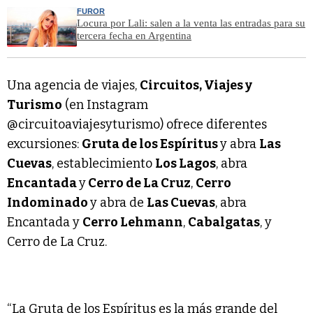
FUROR
Locura por Lali: salen a la venta las entradas para su
tercera fecha en Argentina
Una agencia de viajes,
Circuitos, Viajes y
Turismo
(en Instagram
@circuitoaviajesyturismo) ofrece diferentes
excursiones:
Gruta de los Espíritus
y abra
Las
Cuevas
, establecimiento
Los Lagos
, abra
Encantada
y
Cerro de La Cruz
,
Cerro
Indominado
y abra de
Las Cuevas
, abra
Encantada y
Cerro Lehmann
,
Cabalgatas
, y
Cerro de La Cruz.
“La Gruta de los Espíritus es la más grande del