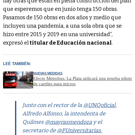
hay otras que están en plena construcción del plan
que esperemos que en junio tenga 150 obras.
Pasamos de 150 obras en dos años y medio que
incluyen una pandemia, a una sola obra que se
hizo entre 2015 y 2019 en una universidad”,
expresó el
titular de Educación nacional
.
LEÉ TAMBIÉN:
NUEVAS MEDIDAS
Efecto Metrobus: La Plata aplicará una prueba piloto
de carriles para micros
Junto con el rector de la
@UNQoficial
,
Alfredo Alfonso, la intendenta de
Quilmes
@mayrasmendoza
y el
secretario de
@PUniversitarias
,