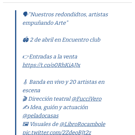
🗣️"Nuestros redondidtos, artistas
empuñando Arte"
🏟️ 2 de abril en Encuentro club
👉Entradas a la venta
https://t.co/o0RhKiAJJx
🎸 Banda en vivo y 20 artistas en
escena
🎬 Dirección teatral
@FucciVero
✍️ Idea, guión y actuación
@peladocasas
🖼️ Visuales de
@LibroRocambole
pic.twitter.com/2ZdeoBJt2z