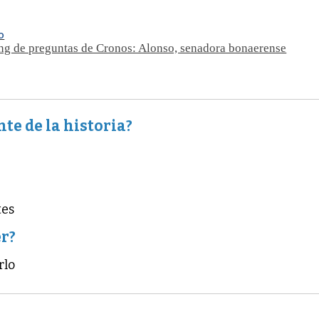
O
ng de preguntas de Cronos: Alonso, senadora bonaerense
nte de la historia?
tes
r?
rlo