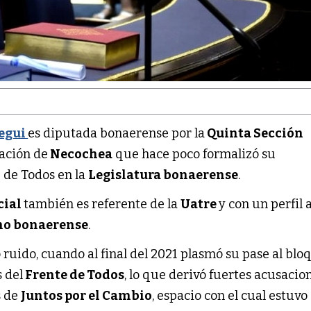
regui
es diputada bonaerense por la
Quinta Sección
ación de
Necochea
que hace poco formalizó su
 de Todos en la
Legislatura bonaerense
.
cial
también es referente de la
Uatre
y con un perfil 
mo bonaerense
.
uido, cuando al final del 2021 plasmó su pase al blo
 del
Frente de Todos
, lo que derivó fuertes acusacio
s de
Juntos por el Cambio
, espacio con el cual estuvo