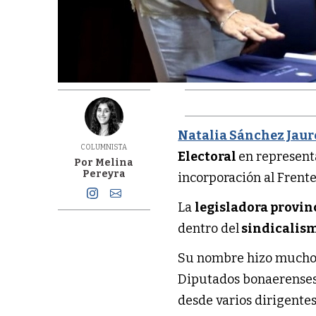
Natalia Sánchez Jau
COLUMNISTA
Electoral
en represent
Por Melina
Pereyra
incorporación al Frente
La
legisladora provin
dentro del
sindicalis
Su nombre hizo mucho r
Diputados bonaerenses
desde varios dirigente