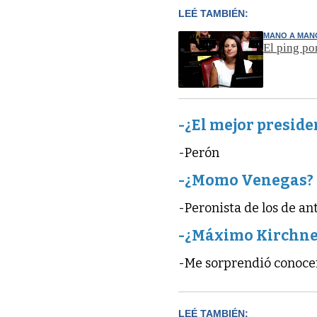
LEÉ TAMBIÉN:
MANO A MAN
El ping po
-¿El mejor preside
-Perón
-¿Momo Venegas?
-Peronista de los de an
-¿Máximo Kirchne
-Me sorprendió conoce
LEÉ TAMBIÉN: