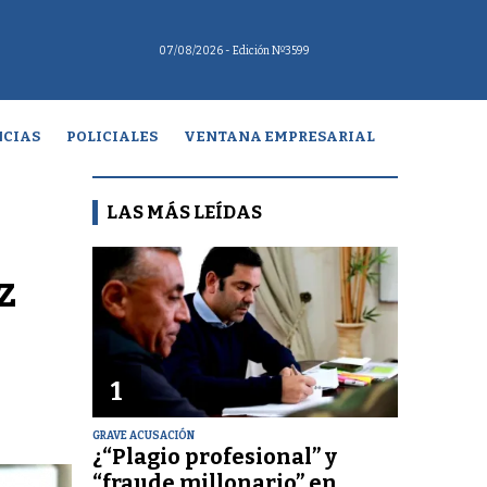
07/08/2026
- Edición Nº3599
CIAS
POLICIALES
VENTANA EMPRESARIAL
LAS MÁS LEÍDAS
z
1
GRAVE ACUSACIÓN
¿“Plagio profesional” y
“fraude millonario” en