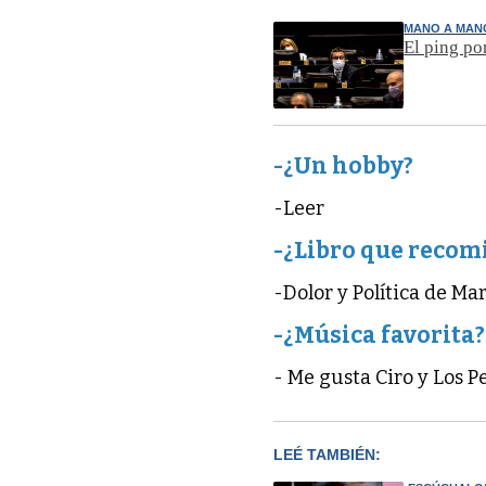
MANO A MAN
El ping po
-¿Un hobby?
-Leer
-¿Libro que recom
-Dolor y Política de M
-¿Música favorita?
- Me gusta Ciro y Los P
LEÉ TAMBIÉN: