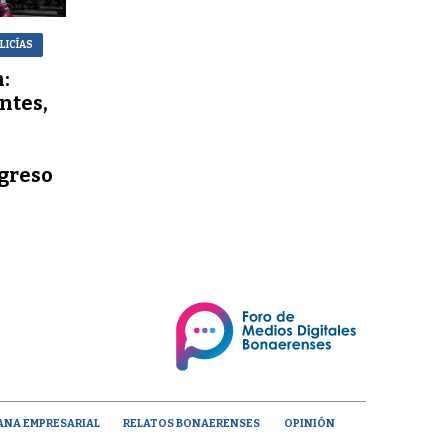
LICÍAS
:
ntes,
ngreso
ANA EMPRESARIAL
RELATOS BONAERENSES
OPINIÓN