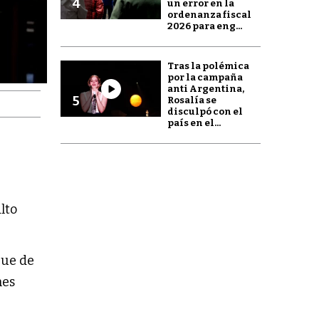
4
un error en la
ordenanza fiscal
2026 para eng...
Tras la polémica
por la campaña
anti Argentina,
5
Rosalía se
disculpó con el
país en el...
alto
que de
nes