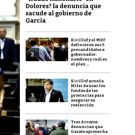
Dolores? la denuncia que
sacude al gobierno de
García
Kicillof y el MDF
definieron sus 5
precandidatos a
2
gobernador:
nombres y cuál es
el plan ...
Kicillof acusó a
Milei de usar los
fondos de las
3
provincias para
asegurar su
reelección
Tres Arroyos:
denuncian que
Garate aprovecha