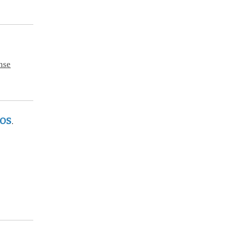
nse
OS
.