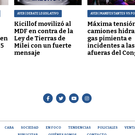
AYER
| DEBATE LEGISLATIVO
AYER
| MANIFESTANTES VS PO
Kicillof movilizó al
Máxima tensión
MDF en contra de la
camiones hidra
 en
Ley de Tierras de
gas pimienta e
45
Milei con un fuerte
incidentes a las
mensaje
afueras del Co
CABA
SOCIEDAD
EN FOCO
TENDENCIAS
POLICIALES
VENT
PUBLICITAR
QUIÉNES SOMOS
CONTACTO