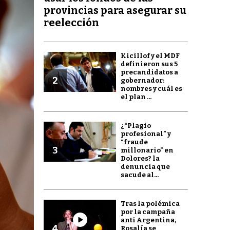
provincias para asegurar su
reelección
Kicillof y el MDF
definieron sus 5
precandidatos a
2
gobernador:
nombres y cuál es
el plan ...
¿“Plagio
profesional” y
“fraude
3
millonario” en
Dolores? la
denuncia que
sacude al...
Tras la polémica
por la campaña
anti Argentina,
4
Rosalía se