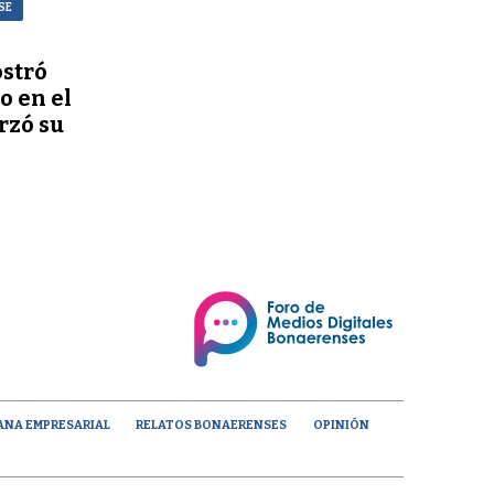
SE
stró
o en el
rzó su
ANA EMPRESARIAL
RELATOS BONAERENSES
OPINIÓN