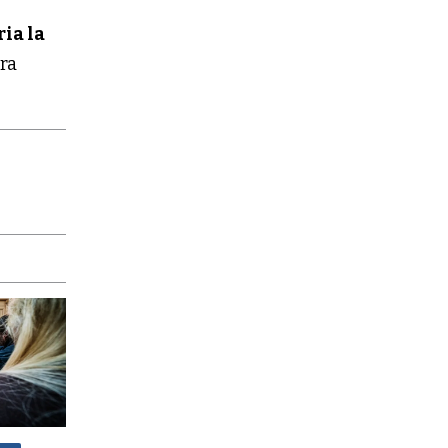
ria la
ara