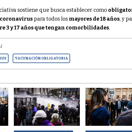
niciativa sostiene que busca establecer como
obligato
 coronavirus
para todos los
mayores de 18 años
, y p
tre 3 y 17 años que tengan comorbilidades
.
:
RUS
VACUNACIÓN OBLIGATORIA