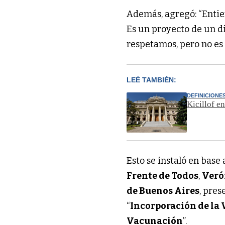
Además, agregó: “Entie
Es un proyecto de un d
respetamos, pero no es
LEÉ TAMBIÉN:
DEFINICIONE
Kicillof e
Esto se instaló en base
Frente de Todos
,
Veró
de Buenos Aires
, pres
“
Incorporación de la 
Vacunación
”.