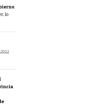
obierno
.
, lo
l 2022
l
vincia
de