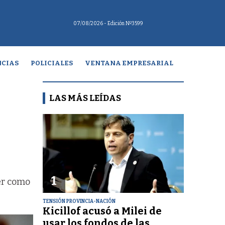
07/08/2026
- Edición Nº3599
CIAS
POLICIALES
VENTANA EMPRESARIAL
LAS MÁS LEÍDAS
1
er como
TENSIÓN PROVINCIA-NACIÓN
Kicillof acusó a Milei de
usar los fondos de las