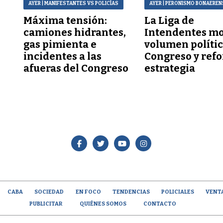
AYER
| MANIFESTANTES VS POLICÍAS
AYER
| PERONISMO BONAEREN
Máxima tensión:
La Liga de
a
camiones hidrantes,
Intendentes mo
gas pimienta e
volumen polític
incidentes a las
Congreso y refo
afueras del Congreso
estrategia
CABA
SOCIEDAD
EN FOCO
TENDENCIAS
POLICIALES
VENT
PUBLICITAR
QUIÉNES SOMOS
CONTACTO