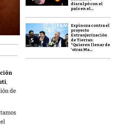
disculpó con el
país en el...
Espinoza contra el
proyecto
Extranjerización
5
de Tierras:
“Quieren llenar de
‘otras Ma...
ción
uti
,
tión de
petamos
el