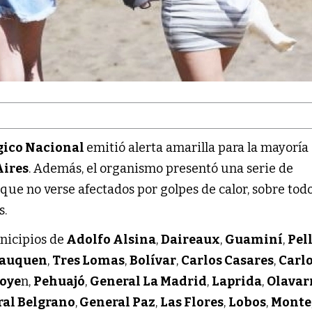
gico Nacional
emitió alerta amarilla para la mayoría 
Aires
. Además, el organismo presentó una serie de
ue no verse afectados por golpes de calor, sobre tod
s.
nicipios de
Adolfo Alsina
,
Daireaux
,
Guaminí
,
Pel
Lauquen
,
Tres Lomas
,
Bolívar
,
Carlos Casares
,
Carl
goye
n,
Pehuajó
,
General La Madrid
,
Laprida
,
Olavar
al Belgrano
,
General Paz
,
Las Flores
,
Lobos
,
Monte