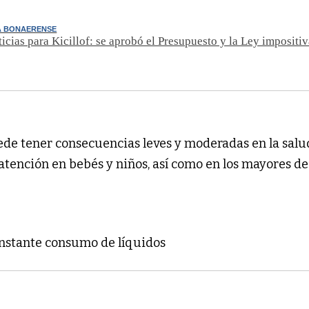
A BONAERENSE
icias para Kicillof: se aprobó el Presupuesto y la Ley impositi
de tener consecuencias leves y moderadas en la salud
atención en bebés y niños, así como en los mayores de
onstante consumo de líquidos