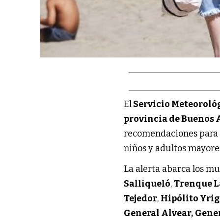
El
Servicio Meteoroló
provincia de Buenos 
recomendaciones para q
niños y adultos mayore
La alerta abarca los mu
Salliqueló
,
Trenque 
Tejedor
,
Hipólito Yri
General Alvear,
Gener