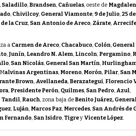
,
Saladillo
,
Brandsen
,
Cañuelas
, oeste de
Magdale
gado
,
Chivilcoy
,
General Viamonte
,
9 de Julio
,
25 de
 de la Cruz
,
San Antonio de Areco
,
Zárate
,
Arrecif
nza a
Carmen de Areco
,
Chacabuco
,
Colón
,
General
nto
,
Junín
,
Leandro N. Alem
,
Lincoln
,
Pergamino
,
R
llo
,
San Nicolás
,
General San Martín
,
Hurlingha
, M
alvinas Argentinas
,
Moreno
,
Morón
,
Pilar
,
San M
rante Brown
,
Avellaneda
,
Berazategui
,
Florencio 
ora
,
Presidente Perón
,
Quilmes
,
San Pedro
,
Azul
,
e
Tandil
,
Rauch
, zona baja de
Benito Juárez,
General
guez
,
Luján
,
Marcos Paz
,
Mercedes
,
San Andrés de
n Fernando
,
San Isidro
,
Tigre
y
Vicente López
.