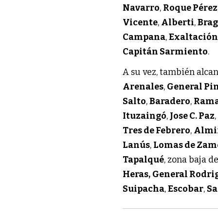
Navarro
,
Roque Pérez
Vicente
,
Alberti
,
Bra
Campana
,
Exaltación
Capitán Sarmiento
.
A su vez, también alca
Arenales
,
General Pi
Salto
,
Baradero
,
Rama
Ituzaingó
,
Jose C. Paz
Tres de Febrero
,
Almi
Lanús
,
Lomas de Zam
Tapalqué
, zona baja d
Heras,
General Rodri
Suipacha
,
Escobar
,
Sa