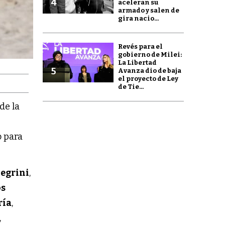
4
aceleran su
armado y salen de
gira nacio...
Revés para el
gobierno de Milei:
La Libertad
5
Avanza dio de baja
el proyecto de Ley
de Tie...
de la
o para
legrini
,
os
ría
,
,