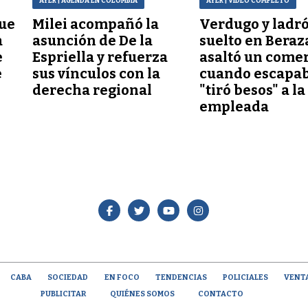
AYER
| AGENDA EN COLOMBIA
AYER
| VIDEO COMPLETO
que
Milei acompañó la
Verdugo y ladr
a
asunción de De la
suelto en Beraz
e
Espriella y refuerza
asaltó un comer
e
sus vínculos con la
cuando escapab
derecha regional
"tiró besos" a la
empleada
CABA
SOCIEDAD
EN FOCO
TENDENCIAS
POLICIALES
VENT
PUBLICITAR
QUIÉNES SOMOS
CONTACTO