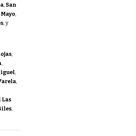
na
,
San
Mayo
,
es
, y
ojas
,
m
,
iguel
,
Varela
,
 Las
Giles
,