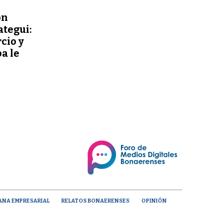
ón
ategui:
cio y
a le
ANA EMPRESARIAL
RELATOS BONAERENSES
OPINIÓN