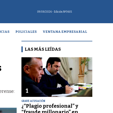
09/08/2026
- Edición Nº3601
CIAS
POLICIALES
VENTANA EMPRESARIAL
LAS MÁS LEÍDAS
s
1
aerense:
GRAVE ACUSACIÓN
¿“Plagio profesional” y
“fraude millonario” en