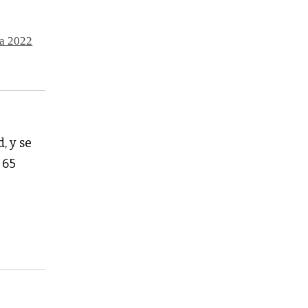
va 2022
, y se
 65