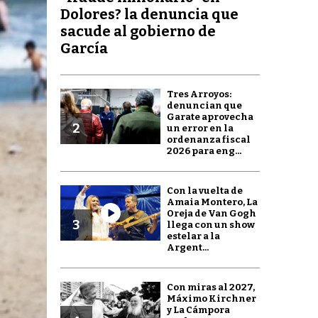
Dolores? la denuncia que
sacude al gobierno de
García
Tres Arroyos:
denuncian que
Garate aprovecha
2
un error en la
ordenanza fiscal
2026 para eng...
Con la vuelta de
Amaia Montero, La
Oreja de Van Gogh
3
llega con un show
estelar a la
Argent...
Con miras al 2027,
Máximo Kirchner
y La Cámpora