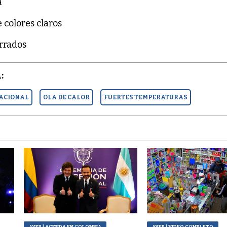
a
 colores claros
errados
:
NACIONAL
OLA DE CALOR
FUERTES TEMPERATURAS