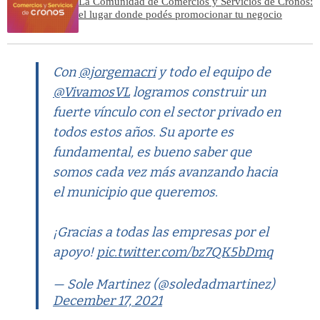
La Comunidad de Comercios y Servicios de Cronos:
el lugar donde podés promocionar tu negocio
Con
@jorgemacri
y todo el equipo de
@VivamosVL
logramos construir un
fuerte vínculo con el sector privado en
todos estos años. Su aporte es
fundamental, es bueno saber que
somos cada vez más avanzando hacia
el municipio que queremos.
¡Gracias a todas las empresas por el
apoyo!
pic.twitter.com/bz7QK5bDmq
— Sole Martinez (@soledadmartinez)
December 17, 2021