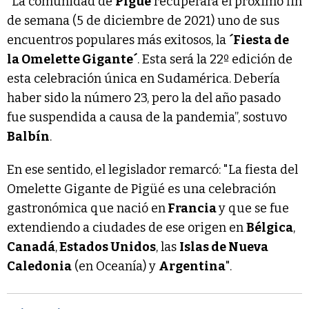
“La comunidad de
Pigüé
recuperará el próximo fin
de semana (5 de diciembre de 2021) uno de sus
encuentros populares más exitosos, la
´Fiesta de
la Omelette Gigante´
. Esta será la 22º edición de
esta celebración única en Sudamérica. Debería
haber sido la número 23, pero la del año pasado
fue suspendida a causa de la pandemia”, sostuvo
Balbín
.
En ese sentido, el legislador remarcó: "La fiesta del
Omelette Gigante de Pigüé es una celebración
gastronómica que nació en
Francia
y que se fue
extendiendo a ciudades de ese origen en
Bélgica
,
Canadá
,
Estados Unidos
, las
Islas de Nueva
Caledonia
(en Oceanía) y
Argentina
".