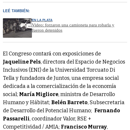
LEÉ TAMBIÉN:
EN LA PLATA
Video: forzaron una camioneta para robarla y
fueron detenidos
El Congreso contará con exposiciones de
Jaqueline Pels
, directora del Espacio de Negocios
Inclusivos (ENI) de la Universidad Torcuato Di
Tella y fundadora de Juntos, una empresa social
dedicada a la comercialización de la economía
social;
María Migliore
, ministra de Desarrollo
Humano y Hábitat;
Belén Barreto
, Subsecretaria
de Desarrollo del Potencial Humano;
Fernando
Passarelli
, coordinador Valor, RSE +
Competitividad / AMIA;
Francisco Murray
,