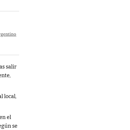
rgentino
s salir
ente,
l local,
 en el
según se