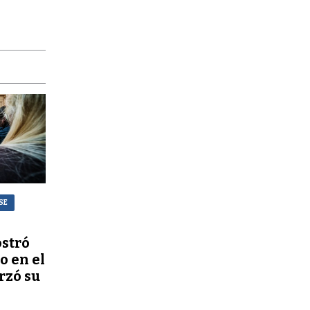
SE
stró
o en el
rzó su