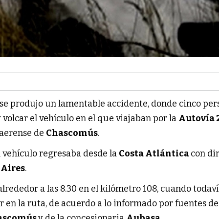
 se produjo un lamentable accidente, donde cinco per
 volcar el vehículo en el que viajaban por la
Autovía 
naerense de
Chascomús
.
l vehículo regresaba desde la
Costa Atlántica
con di
 Aires
.
 alrededor a las 8.30 en el kilómetro 108, cuando todav
 en la ruta, de acuerdo a lo informado por fuentes de
ascomús
y de la concesionaria
Aubasa
.