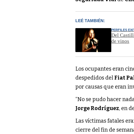
LEÉ TAMBIÉN:
PERFILES EX
Del Castil
de vinos
Los ocupantes eran cin
despedidos del
Fiat Pa
por causas que eran in
“No se pudo hacer nada, 
Jorge Rodríguez
, en d
Las víctimas fatales er
cierre del fin de seman