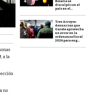
4
Rosalía se
disculpó con el
país en el...
Tres Arroyos:
denuncian que
Garate aprovecha
5
un error en la
ordenanza fiscal
2026 para eng...
sonas
2
, a la
rección
ía no