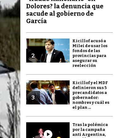
Dolores? la denuncia que
sacude al gobierno de
García
Kicillof acusó a
Milei de usar los
fondos de las
2
provincias para
asegurar su
reelección
Kicillof y el MDF
definieron sus 5
precandidatos a
3
gobernador:
nombres y cuál es
el plan ...
Tras la polémica
por la campaña
anti Argentina,