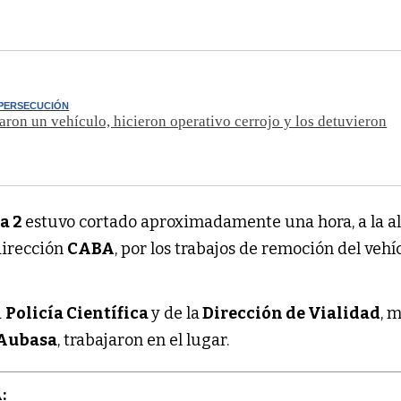
 PERSECUCIÓN
aron un vehículo, hicieron operativo cerrojo y los detuvieron
a 2
estuvo cortado aproximadamente una hora, a la a
dirección
CABA
, por los trabajos de remoción del vehí
a
Policía Científica
y de la
Dirección de Vialidad
, 
Aubasa
, trabajaron en el lugar.
: