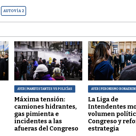
AUTOVÍA 2
AYER
| MANIFESTANTES VS POLICÍAS
AYER
| PERONISMO BONAEREN
Máxima tensión:
La Liga de
a
camiones hidrantes,
Intendentes mo
gas pimienta e
volumen polític
incidentes a las
Congreso y refo
afueras del Congreso
estrategia