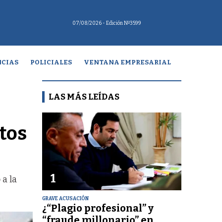
07/08/2026
- Edición Nº3599
CIAS
POLICIALES
VENTANA EMPRESARIAL
LAS MÁS LEÍDAS
tos
1
 a la
GRAVE ACUSACIÓN
¿“Plagio profesional” y
“fraude millonario” en