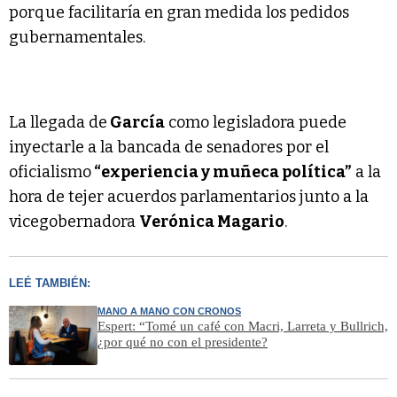
porque facilitaría en gran medida los pedidos
gubernamentales.
La llegada de
García
como legisladora puede
inyectarle a la bancada de senadores por el
oficialismo
“experiencia y muñeca política”
a la
hora de tejer acuerdos parlamentarios junto a la
vicegobernadora
Verónica Magario
.
LEÉ TAMBIÉN:
MANO A MANO CON CRONOS
Espert: “Tomé un café con Macri, Larreta y Bullrich,
¿por qué no con el presidente?