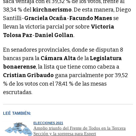
saca ventaja con el 39,32 % de los votos, frente al
38,34 % del
kirchnerismo
. De esta manera, Diego
Santilli-
Graciela Ocaña
-
Facundo Manes
se
llevan la victoria parcial por sobre
Victoria
Tolosa Paz
-
Daniel Gollan
.
En senadores provinciales, donde se disputan 8
bancas para la
Cámara Alta
de la
Legislatura
bonaerense
, la lista que tiene como cabeza a
Cristian Gribaudo
gana parcialmente por 39,52
% de los votos con el 78,41 % de las mesas
escrutadas.
LEÉ TAMBIÉN:
ELECCIONES 2021
Amplio triunfo del Frente de Todos en la Tercera
Sección y la sorpresa para Espert