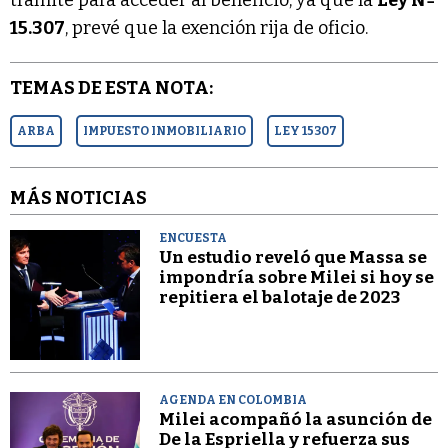
trámite para acceder al beneficio, ya que la
Ley Nº
15.307
, prevé que la exención rija de oficio.
TEMAS DE ESTA NOTA:
ARBA
IMPUESTO INMOBILIARIO
LEY 15307
MÁS NOTICIAS
ENCUESTA
Un estudio reveló que Massa se
impondría sobre Milei si hoy se
repitiera el balotaje de 2023
AGENDA EN COLOMBIA
Milei acompañó la asunción de
De la Espriella y refuerza sus