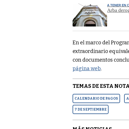
A TENER EN 
Arba derog
En el marco del Progr
extraordinario equival
con documentos conclui
página web
.
TEMAS DE ESTA NOTA
CALENDARIO DE PAGOS
A
7 DE SEPTIEMBRE