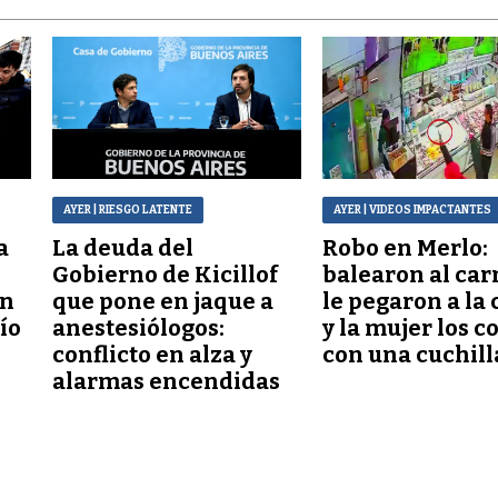
AYER
| RIESGO LATENTE
AYER
| VIDEOS IMPACTANTES
a
La deuda del
Robo en Merlo:
Gobierno de Kicillof
balearon al car
ón
que pone en jaque a
le pegaron a la 
lío
anestesiólogos:
y la mujer los c
conflicto en alza y
con una cuchill
alarmas encendidas