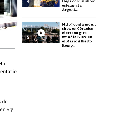
4
llega con un show
estelar a la
Argent...
Milo J confirmó un
show en Córdoba:
cierra su gira
5
mundial 2026 en
el Mario Alberto
Kemp...
 No
mentario
s de
en 8 y