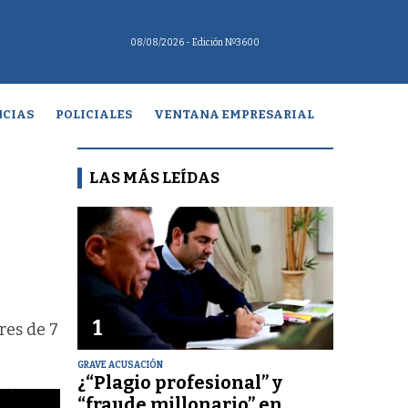
08/08/2026
- Edición Nº3600
CIAS
POLICIALES
VENTANA EMPRESARIAL
LAS MÁS LEÍDAS
1
res de 7
GRAVE ACUSACIÓN
¿“Plagio profesional” y
“fraude millonario” en