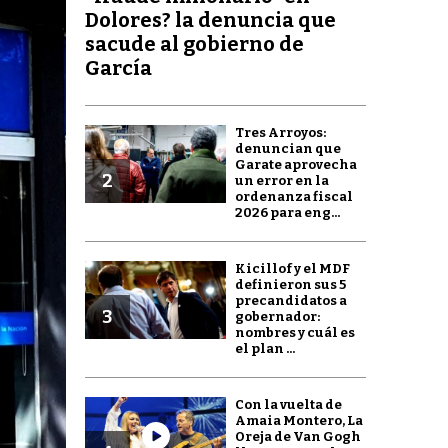
Dolores? la denuncia que
sacude al gobierno de
García
Tres Arroyos:
denuncian que
Garate aprovecha
2
un error en la
ordenanza fiscal
2026 para eng...
Kicillof y el MDF
definieron sus 5
precandidatos a
3
gobernador:
nombres y cuál es
el plan ...
Con la vuelta de
Amaia Montero, La
Oreja de Van Gogh