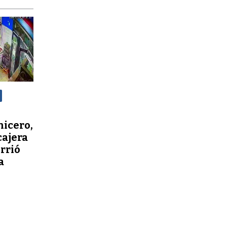
nicero,
cajera
orrió
a