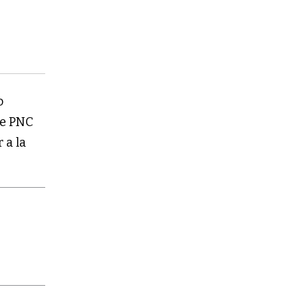
o
de PNC
 a la