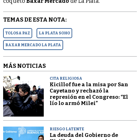
coqueto
Baxar Mercado
de La Plata.
TEMAS DE ESTA NOTA:
TOLOSA PAZ
LA PLATA SOHO
BAXAR MERCADO LA PLATA
MÁS NOTICIAS
CITA RELIGIOSA
Kicillof fue a la misa por San
Cayetano y rechazó la
represión en el Congreso: “El
lío lo armó Milei”
RIESGO LATENTE
La deuda del Gobierno de