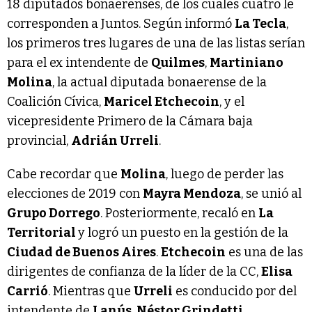
18 diputados bonaerenses, de los cuales cuatro le
corresponden a Juntos. Según informó
La Tecla
,
los primeros tres lugares de una de las listas serían
para el ex intendente de
Quilmes
,
Martiniano
Molina
, la actual diputada bonaerense de la
Coalición Cívica,
Maricel Etchecoin
, y el
vicepresidente Primero de la Cámara baja
provincial,
Adrián Urreli
.
Cabe recordar que
Molina
, luego de perder las
elecciones de 2019 con
Mayra Mendoza
, se unió al
Grupo Dorrego
. Posteriormente, recaló en
La
Territorial
y logró un puesto en la gestión de la
Ciudad de Buenos Aires
.
Etchecoin
es una de las
dirigentes de confianza de la líder de la CC,
Elisa
Carrió
. Mientras que
Urreli
es conducido por del
intendente de
Lanús
,
Néstor Grindetti
.