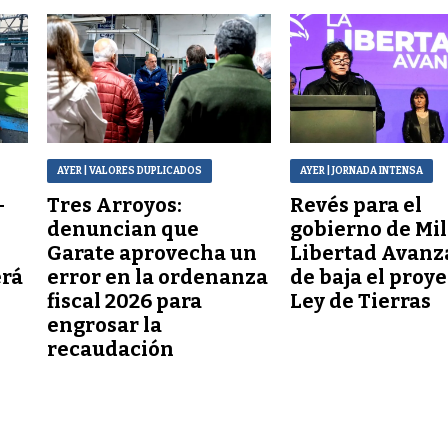
AYER
| VALORES DUPLICADOS
AYER
| JORNADA INTENSA
–
Tres Arroyos:
Revés para el
denuncian que
gobierno de Mil
Garate aprovecha un
Libertad Avanz
erá
error en la ordenanza
de baja el proy
fiscal 2026 para
Ley de Tierras
engrosar la
recaudación