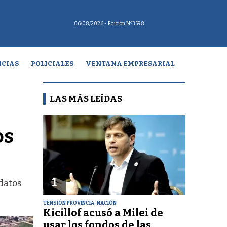
06/08/2026
- Edición Nº3598
CIAS
POLICIALES
VENTANA EMPRESARIAL
LAS MÁS LEÍDAS
os
1
datos
TENSIÓN PROVINCIA-NACIÓN
Kicillof acusó a Milei de
usar los fondos de las