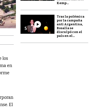
Kemp...
Tras la polémica
por la campaña
anti Argentina,
5
Rosalía se
disculpó con el
país en el...
e los
tima en
forme
orporan
nse. El