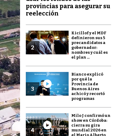
provincias para asegurar su
reelección
Kicillof y el MDF
definieron sus 5
precandidatos a
2
gobernador:
nombres y cuál es
el plan ...
Bianco explicó
por qué la
Provincia de
3
Buenos Aires
achicó y recortó
programas
Milo J confirmó un
show en Córdoba:
cierra su gira
4
mundial 2026 en
el Mario Alberto