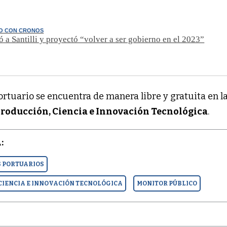
O CON CRONOS
ó a Santilli y proyectó “volver a ser gobierno en el 2023”
ortuario se encuentra de manera libre y gratuita en l
roducción, Ciencia e Innovación Tecnológica
.
:
S PORTUARIOS
 CIENCIA E INNOVACIÓN TECNOLÓGICA
MONITOR PÚBLICO