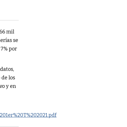
266 mil
erías se
 7% por
datos,
 de los
vo y en
%201er%20T%202021.pdf