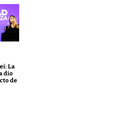
ei: La
a dio
ecto de