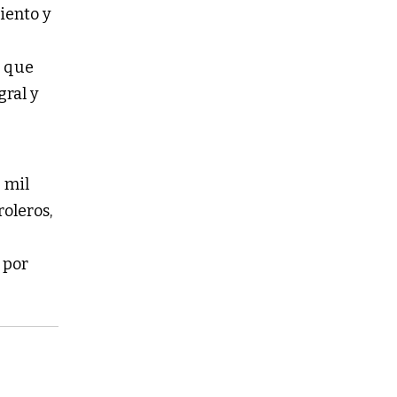
iento y
s que
gral y
5 mil
roleros,
 por