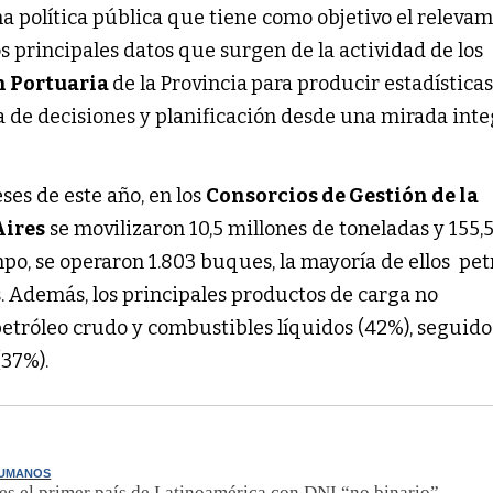
a política pública que tiene como objetivo el relevam
os principales datos que surgen de la actividad de los
n Portuaria
de la Provincia
para producir estadística
 de decisiones y planificación desde una mirada inte
ses de este año, en los
Consorcios de Gestión de la
Aires
se movilizaron 10,5 millones de toneladas y 155,
po, se operaron 1.803 buques, la mayoría de ellos pet
. Además, los principales productos de carga no
etróleo crudo y combustibles líquidos (42%), seguido
(37%).
HUMANOS
es el primer país de Latinoamérica con DNI “no binario”