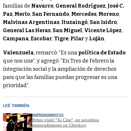
familias de
Navarro
,
General Rodríguez
,
José C.
Paz
,
Merlo
,
San Fernando
,
Mercedes
,
Moreno
,
Malvinas Argentinas
,
Ituzaingó
,
San Isidro
,
General Las Heras
,
San Miguel
,
Vicente López
,
Campana
,
Escobar
,
Tigre
,
Pilar
y
Luján
.
Valenzuela
, remarcó: “Es una
política de Estado
que nos une”, y agregó: “En Tres de Febrero la
integración social y la ampliación de derechos
para que las familias puedan progresar es una
prioridad”.
LEÉ TAMBIÉN:
EMPRENDIMIENTOS
Britos visitó "Tu Cine", un novedoso
emprendimiento en Chivilcoy