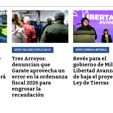
AYER
| VALORES DUPLICADOS
AYER
| JORNADA INTENSA
–
Tres Arroyos:
Revés para el
denuncian que
gobierno de Mil
Garate aprovecha un
Libertad Avanz
erá
error en la ordenanza
de baja el proy
fiscal 2026 para
Ley de Tierras
engrosar la
recaudación