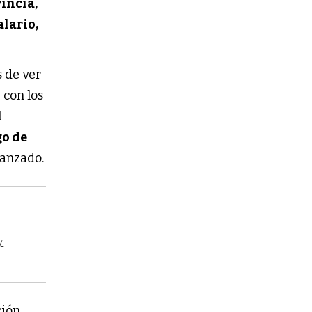
incia,
alario,
 de ver
con los
l
go de
canzado.
y
ción