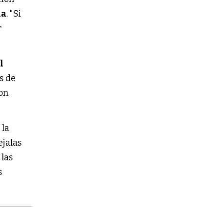
ia
. "Si
r
l
as de
con
 la
ejalas
 las
s