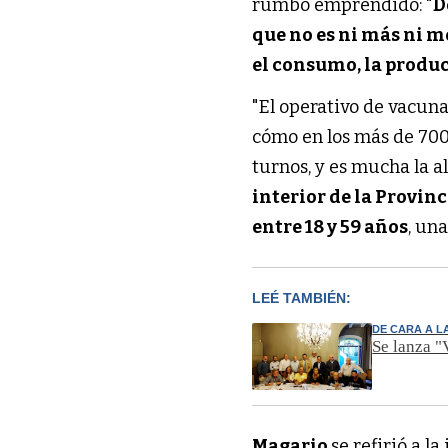
rumbo emprendido: "
D
que no es ni más ni me
el consumo, la produc
"El operativo de vacun
cómo en los más de 70
turnos, y es mucha la al
interior de la Provin
entre 18 y 59 años
, un
LEÉ TAMBIÉN:
DE CARA A L
Se lanza "
Magario
se refirió a 