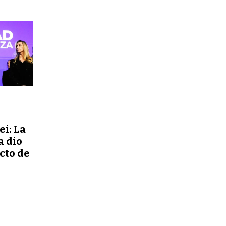
ei: La
a dio
ecto de