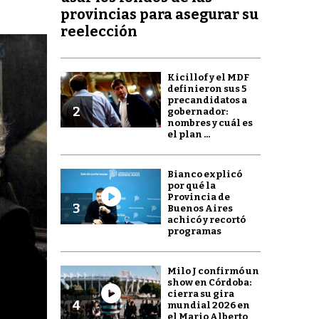
provincias para asegurar su
reelección
Kicillof y el MDF
definieron sus 5
precandidatos a
2
gobernador:
nombres y cuál es
el plan ...
Bianco explicó
por qué la
Provincia de
3
Buenos Aires
achicó y recortó
programas
Milo J confirmó un
show en Córdoba:
cierra su gira
4
mundial 2026 en
el Mario Alberto