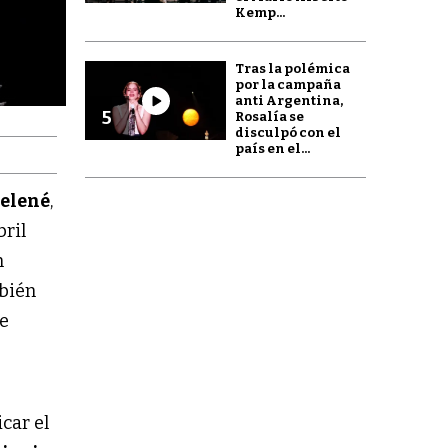
Kemp...
Tras la polémica
por la campaña
anti Argentina,
5
Rosalía se
disculpó con el
país en el...
Gelené
,
bril
n
mbién
se
car el