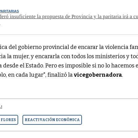
PARITARIAS
eró insuficiente la propuesta de Provincia y la paritaria irá a c
o
ica del gobierno provincial de encarar la violencia fam
la mujer, y encararla con todos los ministerios y tod
 desde el Estado. Pero es imposible si no lo hacemos 
lo, en cada lugar", finalizó la
vicegobernadora
.
:
 FLORES
REACTIVACIÓN ECONÓMICA