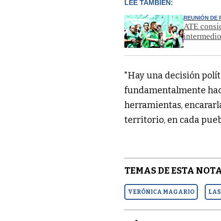
LEÉ TAMBIÉN:
REUNIÓN DE 
ATE consid
intermedi
"Hay una decisión polít
fundamentalmente hacia 
herramientas, encararla
territorio, en cada pueb
TEMAS DE ESTA NOTA
VERÓNICA MAGARIO
LAS