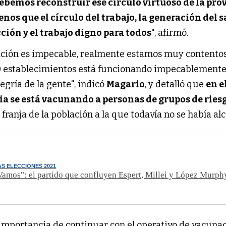
ebemos reconstruir ese círculo virtuoso de la prov
nos que el círculo del trabajo, la generación del s
ción y el trabajo digno para todos
", afirmó.
ación es impecable, realmente estamos muy contentos
0 establecimientos está funcionando impecablemente 
egría de la gente", indicó
Magario
, y detalló que
en e
cia se está vacunando a personas de grupos de ries
a franja de la población a la que todavía no se había al
AS ELECCIONES 2021
Vamos": el partido que confluyen Espert, Millei y López Murph
la importancia de continuar con el operativo de vacuna