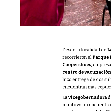
Desde la localidad de
L
recorrieron el
Parque I
Coopershoes
, empresa
centro de vacunació
hizo entrega de dos su
encuentran más expues
La
vicegobernadora
d
mantuvo un encuentro c