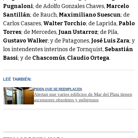
Pugnaloni
; de Adolfo Gonzales Chaves,
Marcelo
Santillán
; de Rauch,
Maximiliano Suescun
; de
Carlos Casares,
Walter Torchio
; de Laprida,
Pablo
Torres
; de Mercedes,
Juan Ustarroz
; de Pila,
Gustavo Walker
; y de Patagones,
José Luis Zara
; y
los intendentes interinos de Tornquist,
Sebastián
Bassi
; y de
Chascomús
,
Claudio Ortega
.
LEÉ TAMBIÉN:
PIDEN QUE SE REEMPLACEN
Alertan que varios edificios de Mar del Plata tienen
ascensores obsoletos y peligrosos