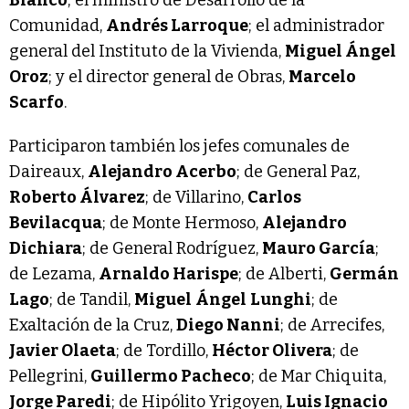
Bianco
; el ministro de Desarrollo de la
Comunidad,
Andrés Larroque
; el administrador
general del Instituto de la Vivienda,
Miguel Ángel
Oroz
; y el director general de Obras,
Marcelo
Scarfo
.
Participaron también los jefes comunales de
Daireaux,
Alejandro Acerbo
; de General Paz,
Roberto Álvarez
; de Villarino,
Carlos
Bevilacqua
; de Monte Hermoso,
Alejandro
Dichiara
; de General Rodríguez,
Mauro García
;
de Lezama,
Arnaldo Harispe
; de Alberti,
Germán
Lago
; de Tandil,
Miguel
Ángel
Lunghi
; de
Exaltación de la Cruz,
Diego Nanni
; de Arrecifes,
Javier Olaeta
; de Tordillo,
Héctor Olivera
; de
Pellegrini,
Guillermo Pacheco
; de Mar Chiquita,
Jorge Paredi
; de Hipólito Yrigoyen,
Luis Ignacio