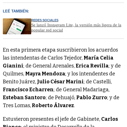
LEÉ TAMBIÉN:
REDES SOCIALES
Se lanzó Instagram Lite, la versión más ligera de la
popular red social
En esta primera etapa suscribieron los acuerdos
las intendentas de Carlos Tejedor,
María
Celia
Gianini
; de General Arenales,
Erica Revilla
; y de
Quilmes,
Mayra Mendoza
; y los intendentes de
Benito Juárez,
Julio César Marini
; de Castelli,
Francisco Echarren
; de General Madariaga,
Esteban Santoro
; de Pehuajó,
Pablo Zurro
; y de
Tres Lomas,
Roberto Álvarez
.
Estuvieron presentes el jefe de Gabinete,
Carlos