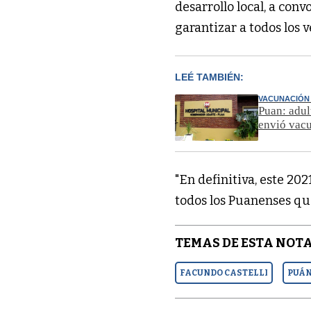
desarrollo local, a conv
garantizar a todos los v
LEÉ TAMBIÉN:
VACUNACIÓN 
Puan: adul
envió vac
"En definitiva, este 20
todos los Puanenses q
TEMAS DE ESTA NOTA
FACUNDO CASTELLI
PUÁ