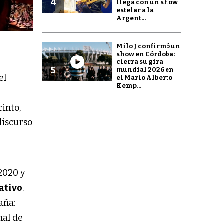
4
llega con un show
estelar a la
Argent...
Milo J confirmó un
show en Córdoba:
cierra su gira
5
mundial 2026 en
el
el Mario Alberto
Kemp...
cinto,
discurso
2020 y
ativo
.
aña:
nal de