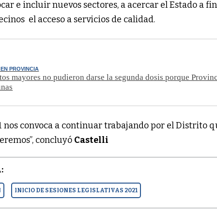
ocar e incluir nuevos sectores, a acercar el Estado a fi
ecinos el acceso a servicios de calidad.
EN PROVINCIA
tos mayores no pudieron darse la segunda dosis porque Provin
unas
21 nos convoca a continuar trabajando por el Distrito 
ueremos”, concluyó
Castelli
:
N
INICIO DE SESIONES LEGISLATIVAS 2021