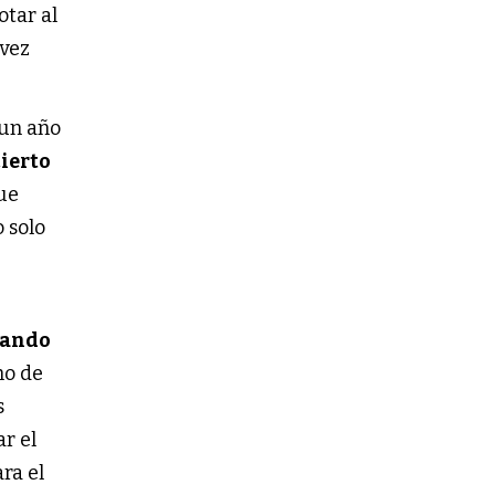
otar al
 vez
 un año
cierto
ue
 solo
jando
ho de
s
r el
ra el