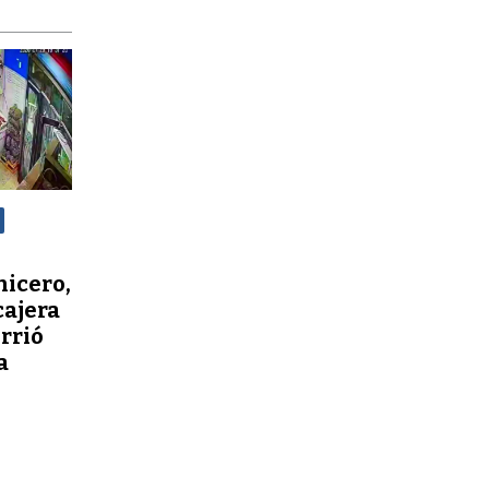
nicero,
cajera
orrió
a