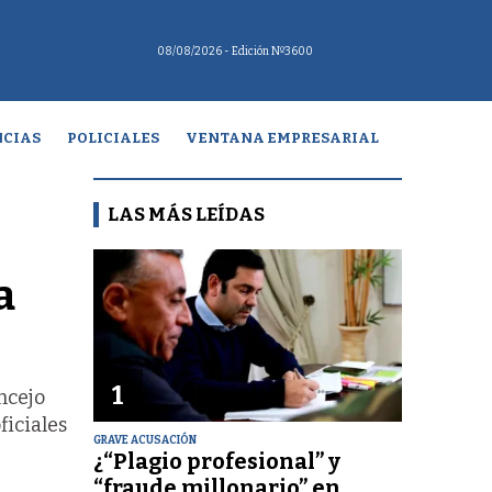
08/08/2026
- Edición Nº3600
CIAS
POLICIALES
VENTANA EMPRESARIAL
LAS MÁS LEÍDAS
a
1
ncejo
ficiales
GRAVE ACUSACIÓN
¿“Plagio profesional” y
“fraude millonario” en