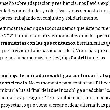
enseñó sobre adaptación y resiliencia; nos llevó a expl
dades individuales y colectivas; y nos demostró una
paces trabajando en conjunto y solidariamente.
a redundante decir que todos sabemos que éste no fue
ste 2021 también tendrá sus momentos difíciles,
pero 
herramientas con las que contamo
s, herramientas q
que lo vivido el año pasado nos dejó. Vivencias que no
que nos hicieron más fuertes”, dijo
Castelli
ante los
 no haya terminado nos obliga a continuar traba
y conciencia
. No es momento para confiarnos. El hec
rar la luz al final del túnel nos obliga a redoblar lo
andatario y prosiguió: "Pero también nos llama a pensa
proyectar lo que viene, a crear e idear alternativas pa