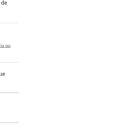
n de
cia no
que