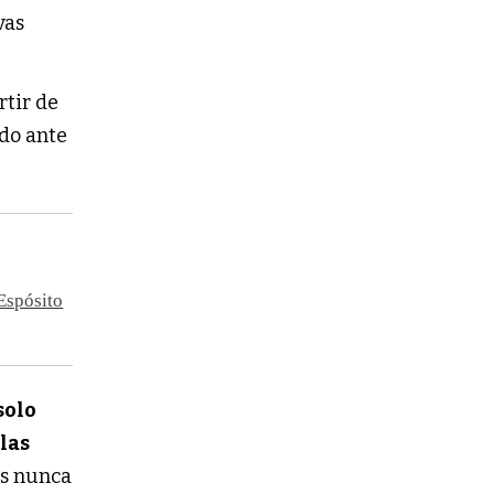
vas
rtir de
ado ante
Espósito
solo
las
es nunca