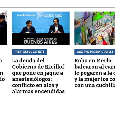
AYER
| RIESGO LATENTE
AYER
| VIDEOS IMPACTANTES
a
La deuda del
Robo en Merlo:
Gobierno de Kicillof
balearon al car
ón
que pone en jaque a
le pegaron a la 
lío
anestesiólogos:
y la mujer los c
conflicto en alza y
con una cuchill
alarmas encendidas