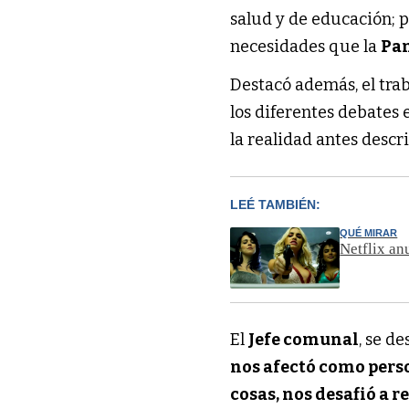
salud y de educación; 
necesidades que la
Pan
Destacó además, el trab
los diferentes debates 
la realidad antes descri
LEÉ TAMBIÉN:
QUÉ MIRAR
Netflix an
El
Jefe comunal
, se d
nos afectó como pers
cosas, nos desafió a 