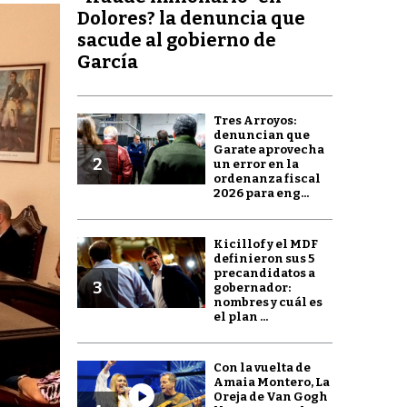
Dolores? la denuncia que
sacude al gobierno de
García
Tres Arroyos:
denuncian que
Garate aprovecha
2
un error en la
ordenanza fiscal
2026 para eng...
Kicillof y el MDF
definieron sus 5
precandidatos a
3
gobernador:
nombres y cuál es
el plan ...
Con la vuelta de
Amaia Montero, La
Oreja de Van Gogh