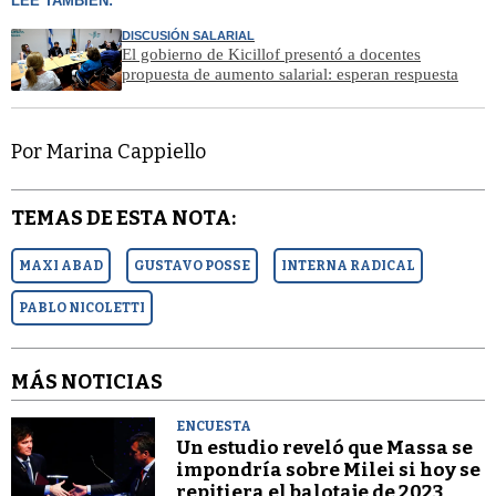
LEÉ TAMBIÉN:
DISCUSIÓN SALARIAL
El gobierno de Kicillof presentó a docentes
propuesta de aumento salarial: esperan respuesta
Por Marina Cappiello
TEMAS DE ESTA NOTA:
MAXI ABAD
GUSTAVO POSSE
INTERNA RADICAL
PABLO NICOLETTI
MÁS NOTICIAS
ENCUESTA
Un estudio reveló que Massa se
impondría sobre Milei si hoy se
repitiera el balotaje de 2023