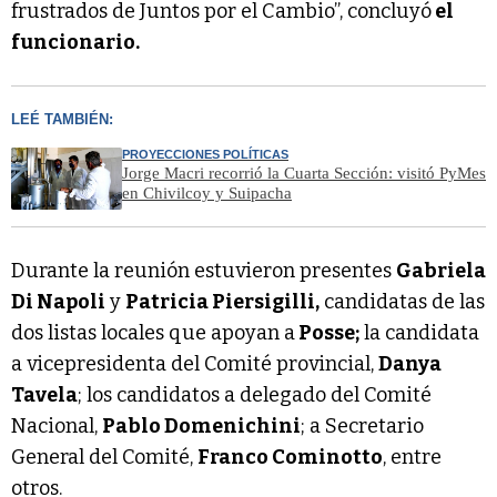
frustrados de Juntos por el Cambio”, concluyó
el
funcionario.
LEÉ TAMBIÉN:
PROYECCIONES POLÍTICAS
Jorge Macri recorrió la Cuarta Sección: visitó PyMes
en Chivilcoy y Suipacha
Durante la reunión estuvieron presentes
Gabriela
Di Napoli
y
Patricia Piersigilli,
candidatas de las
dos listas locales que apoyan a
Posse;
la candidata
a vicepresidenta del Comité provincial,
Danya
Tavela
; los candidatos a delegado del Comité
Nacional,
Pablo Domenichini
; a Secretario
General del Comité,
Franco Cominotto
, entre
otros.