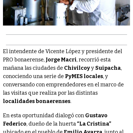
El intendente de Vicente López y presidente del
PRO bonaerense,
Jorge Macri
, recorrió esta
mañana las ciudades de
Chivilcoy
y
Suipacha
,
conociendo una serie de
PyMES locales
, y
conversando con emprendedores en el marco de
las visitas que realiza por las distintas
localidades bonaerenses
.
En esta oportunidad dialogó con
Gustavo
Federico
, dueño de la huerta
“La Cristina”
ubicado en el pueblo de
Emilio Ayarza
, junto al