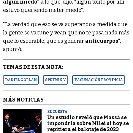
algún miedo"
a lo que, dijo, "algún tonto por ahí
estuvo queriendo meter miedo".
"La verdad que eso se va superando a medida que
la gente se vacune y vean que no te pasa nada más
que lo esperable, que es generar
anticuerpos
",
apuntó.
TEMAS DE ESTA NOTA:
DANIEL GOLLAN
SPUTNIK V
VACUNACIÓN PROVINCIA
MÁS NOTICIAS
ENCUESTA
Un estudio reveló que Massa se
impondría sobre Milei si hoy se
repitiera el balotaje de 2023