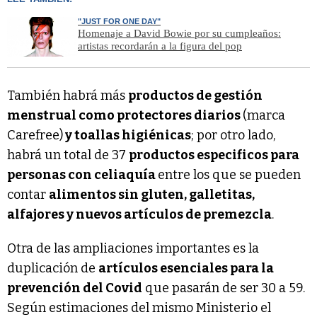
"JUST FOR ONE DAY"
Homenaje a David Bowie por su cumpleaños:
artistas recordarán a la figura del pop
También habrá más
productos de gestión
menstrual como protectores diarios
(marca
Carefree)
y toallas higiénicas
; por otro lado,
habrá un total de 37
productos especificos para
personas con celiaquía
entre los que se pueden
contar
alimentos sin gluten, galletitas,
alfajores y nuevos artículos de premezcla
.
Otra de las ampliaciones importantes es la
duplicación de
artículos esenciales para la
prevención del Covid
que pasarán de ser 30 a 59.
Según estimaciones del mismo Ministerio el