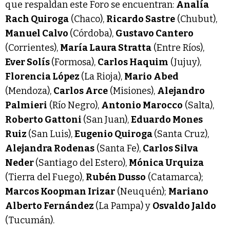
que respaldan este Foro se encuentran:
Analía
Rach Quiroga
(Chaco),
Ricardo Sastre
(Chubut),
Manuel Calvo
(Córdoba),
Gustavo Cantero
(Corrientes),
María Laura Stratta
(Entre Ríos),
Ever Solís
(Formosa),
Carlos Haquim
(Jujuy),
Florencia López
(La Rioja),
Mario Abed
(Mendoza),
Carlos Arce
(Misiones),
Alejandro
Palmieri
(Río Negro),
Antonio Marocco
(Salta),
Roberto Gattoni
(San Juan),
Eduardo Mones
Ruiz
(San Luis),
Eugenio Quiroga
(Santa Cruz),
Alejandra Rodenas
(Santa Fe),
Carlos Silva
Neder
(Santiago del Estero),
Mónica Urquiza
(Tierra del Fuego),
Rubén Dusso
(Catamarca);
Marcos Koopman Irizar
(Neuquén);
Mariano
Alberto Fernández
(La Pampa) y
Osvaldo Jaldo
(Tucumán).