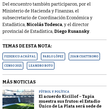
Del encuentro también participaron, por el
Ministerio de Hacienda y Finanzas, el
subsecretario de Coordinación Económica y
Estadística,
Nicolás Todesca
, y el director
provincial de Estadística,
Diego Rusansky
.
TEMAS DE ESTA NOTA:
FEDERICO ACHÁVAL
PABLO LÓPEZ
JUAN CUATTROMO
CENSO 2021
LEANDRO BOTO
MÁS NOTICIAS
FÚTBOL Y POLÍTICA
El acuerdo Kicillof – Tapia
muestra sus frutos: el Estadio
Único de La Plata será sede de