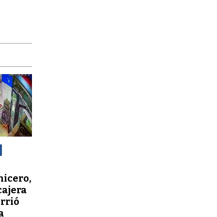
nicero,
cajera
orrió
a