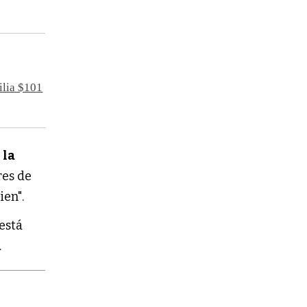
ilia $101
 la
res de
ien".
está
.