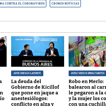
NA CONTRA EL CORONAVIRUS
CRONOS NOTICIAS
AYER
| RIESGO LATENTE
AYER
| VIDEOS IMPACTANTES
a
La deuda del
Robo en Merlo:
Gobierno de Kicillof
balearon al car
ón
que pone en jaque a
le pegaron a la 
lío
anestesiólogos:
y la mujer los c
conflicto en alza y
con una cuchill