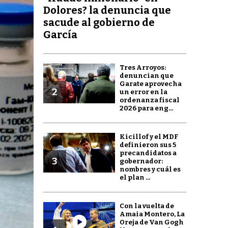
Dolores? la denuncia que
sacude al gobierno de
García
Tres Arroyos:
denuncian que
Garate aprovecha
2
un error en la
ordenanza fiscal
2026 para eng...
Kicillof y el MDF
definieron sus 5
precandidatos a
3
gobernador:
nombres y cuál es
el plan ...
Con la vuelta de
Amaia Montero, La
Oreja de Van Gogh