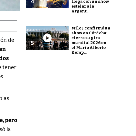
4
llega con un show
estelar a la
Argent...
Milo J confirmó un
show en Córdoba:
cierra su gira
ción de
5
mundial 2026 en
el Mario Alberto
 en
Kemp...
ados
e tener
os
e, pero
só la