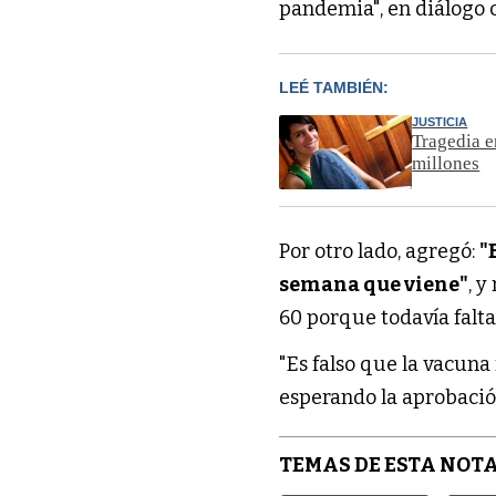
pandemia", en diálogo 
LEÉ TAMBIÉN:
JUSTICIA
Tragedia e
millones
Por otro lado, agregó:
"
semana que viene"
, y
60 porque todavía falta
"Es falso que la vacuna
esperando la aprobación
TEMAS DE ESTA NOTA