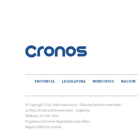
PROVINCIA
LEGISLATURA
MUNICIPIOS
NACION
© Copyright 2016 / infocronos.com.ar / Todos los derechos reservados /
La Plata, Provincia de Buenos Aires - Argentina
Teléfonos: 221 546-5634
Propietario y Director Responsable: Juan Alfaro
Registro DNDA en tramite