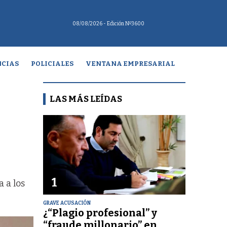
08/08/2026
- Edición Nº3600
CIAS
POLICIALES
VENTANA EMPRESARIAL
LAS MÁS LEÍDAS
1
 a los
GRAVE ACUSACIÓN
¿“Plagio profesional” y
“fraude millonario” en