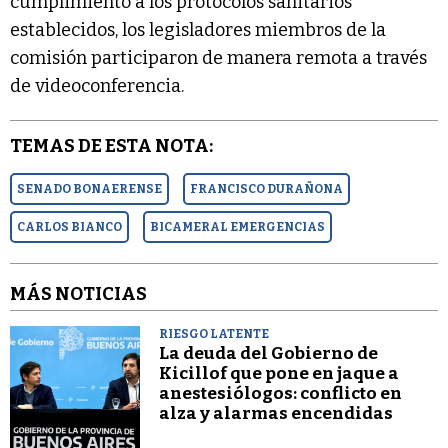
cumplimiento a los protocolos sanitarios
establecidos, los legisladores miembros de la
comisión participaron de manera remota a través
de videoconferencia.
TEMAS DE ESTA NOTA:
SENADO BONAERENSE
FRANCISCO DURAÑONA
CARLOS BIANCO
BICAMERAL EMERGENCIAS
MÁS NOTICIAS
RIESGO LATENTE
La deuda del Gobierno de
Kicillof que pone en jaque a
anestesiólogos: conflicto en
alza y alarmas encendidas