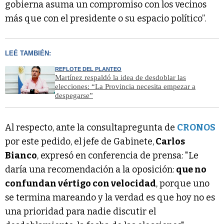
gobierna asuma un compromiso con los vecinos
más que con el presidente o su espacio político”.
LEÉ TAMBIÉN:
REFLOTE DEL PLANTEO
Martínez respaldó la idea de desdoblar las
elecciones: “La Provincia necesita empezar a
despegarse”
Al respecto, ante la consultapregunta de
CRONOS
por este pedido, el jefe de Gabinete,
Carlos
Bianco
, expresó en conferencia de prensa: "Le
daría una recomendación a la oposición:
que no
confundan vértigo con velocidad
, porque uno
se termina mareando y la verdad es que hoy no es
una prioridad para nadie discutir el