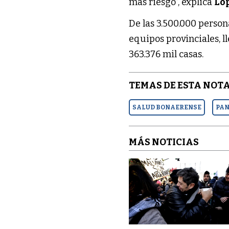
más riesgo”, explica
Lóp
De las 3.500.000 person
equipos provinciales, l
363.376 mil casas.
TEMAS DE ESTA NOTA
SALUD BONAERENSE
PA
MÁS NOTICIAS