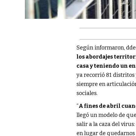
Según informaron, ddes
los abordajes territor
casa y teniendo un en
ya recorrió 81 distrito
siempre en articulació
sociales.
“
A fines de abril cu
llegó un modelo de que
salir a la caza del vir
en lugar de quedarnos e