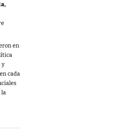
a,
re
ieron en
lítica
 y
 en cada
ciales
 la