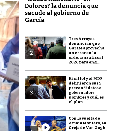
Dolores? la denuncia que
sacude al gobierno de
García
Tres Arroyos:
denuncian que
Garate aprovecha
2
un error en la
ordenanza fiscal
2026 para eng...
Kicillof y el MDF
definieron sus 5
precandidatos a
3
gobernador:
nombres y cuál es
el plan ...
Con la vuelta de
Amaia Montero, La
Oreja de Van Gogh