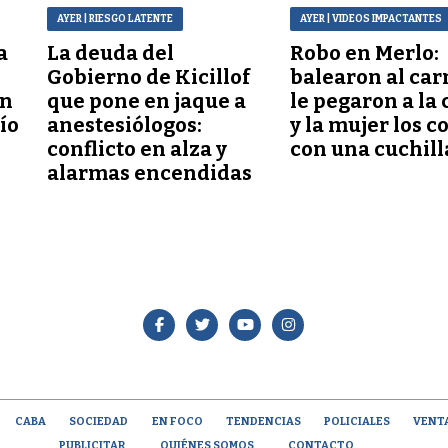
AYER
| RIESGO LATENTE
AYER
| VIDEOS IMPACTANTES
a
La deuda del
Robo en Merlo:
Gobierno de Kicillof
balearon al car
ón
que pone en jaque a
le pegaron a la 
lío
anestesiólogos:
y la mujer los c
conflicto en alza y
con una cuchill
alarmas encendidas
CABA
SOCIEDAD
EN FOCO
TENDENCIAS
POLICIALES
VENT
PUBLICITAR
QUIÉNES SOMOS
CONTACTO