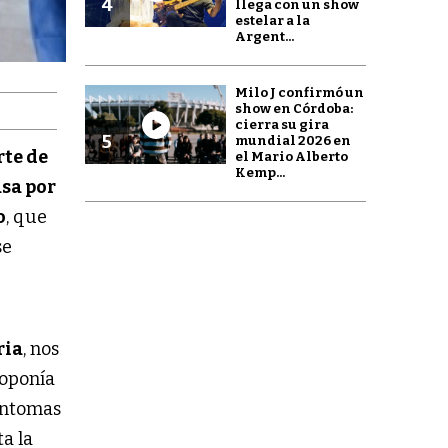
4
llega con un show
estelar a la
Argent...
Milo J confirmó un
show en Córdoba:
cierra su gira
5
mundial 2026 en
rte de
el Mario Alberto
Kemp...
asa por
o
, que
se
ria
, nos
roponía
síntomas
a la