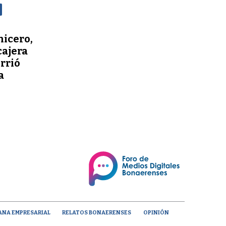
nicero,
cajera
orrió
a
ANA EMPRESARIAL
RELATOS BONAERENSES
OPINIÓN