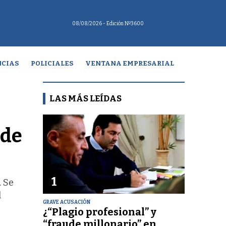
08/08/2026
- Edición Nº3600
CIAS
POLICIALES
VENTANA EMPRESARIAL
LAS MÁS LEÍDAS
 de
1
. Se
l
GRAVE ACUSACIÓN
¿“Plagio profesional” y
“fraude millonario” en