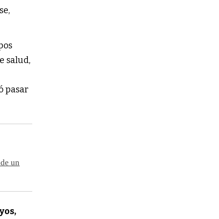
se,
pos
e salud,
ó pasar
 de un
yos,