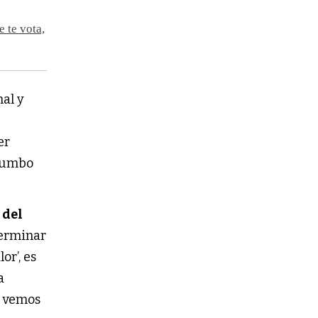
 te vota,
nal y
er
 rumbo
 del
terminar
or’, es
a
e vemos