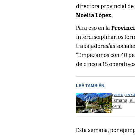
directora provincial d
Noelia López
.
Para eso en la
Provinc
interdisciplinarios for
trabajadores/as sociale
“Empezamos con 40 pers
de cinco a 15 operativos
LEÉ TAMBIÉN:
(VIDEO) EN 
Ismana, el 
ovni
Esta semana, por ejempl