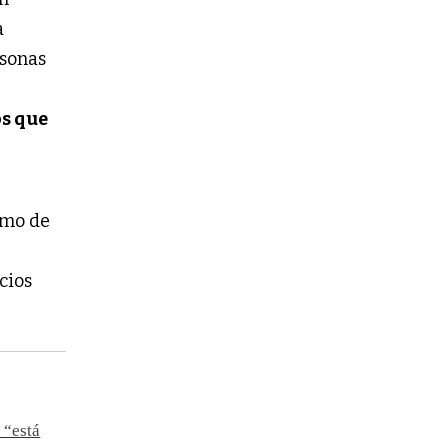
a
rsonas
os que
ismo de
cios
 “está