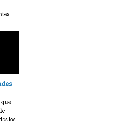
ntes
dades
o que
 de
dos los