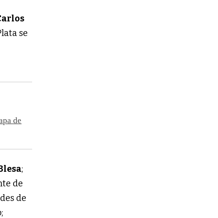
Carlos
lata se
tapa de
Blesa
;
nte de
ades de
;