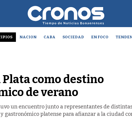
IPIOS
NACION
CABA
SOCIEDAD
EN FOCO
TENDEN
a Plata como destino
ómico de verano
tuvo un encuentro junto a representantes de distinta
o y gastronómico platense para afianzar a la ciudad c