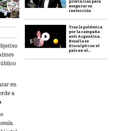
4
provincias para
asegurar su
reelección
Tras la polémica
por la campaña
anti Argentina,
5
Rosalía se
objetivo
disculpó con el
país en el...
óximos
público
nzar en
orde a
o
.
mo
nomía,