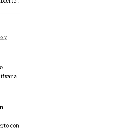
bierto”.
co y
to
tivar a
ín
erto con