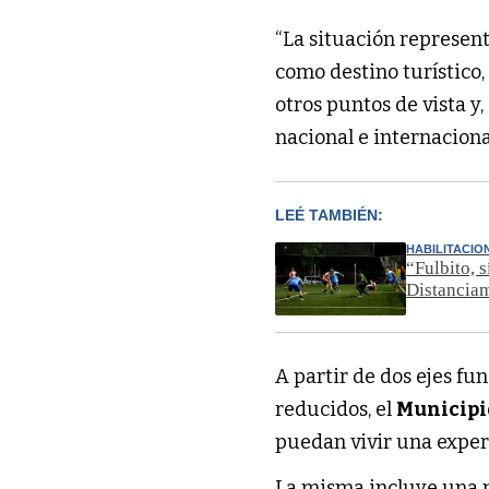
“La situación represen
como destino turístico,
otros puntos de vista y,
nacional e internaciona
LEÉ TAMBIÉN:
HABILITACIO
“Fulbito, 
Distancia
A partir de dos ejes fu
reducidos, el
Municipio
puedan vivir una experi
La misma incluye una