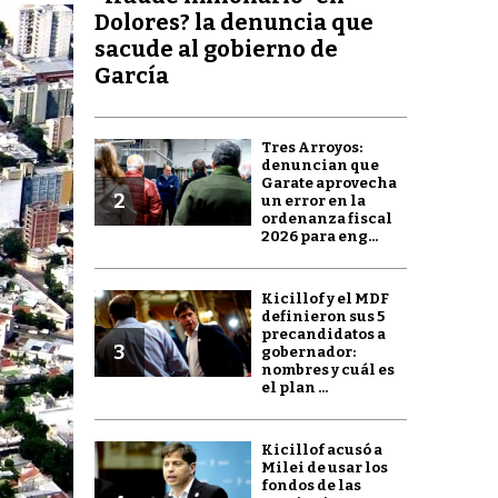
Dolores? la denuncia que
sacude al gobierno de
García
Tres Arroyos:
denuncian que
Garate aprovecha
2
un error en la
ordenanza fiscal
2026 para eng...
Kicillof y el MDF
definieron sus 5
precandidatos a
3
gobernador:
nombres y cuál es
el plan ...
Kicillof acusó a
Milei de usar los
fondos de las