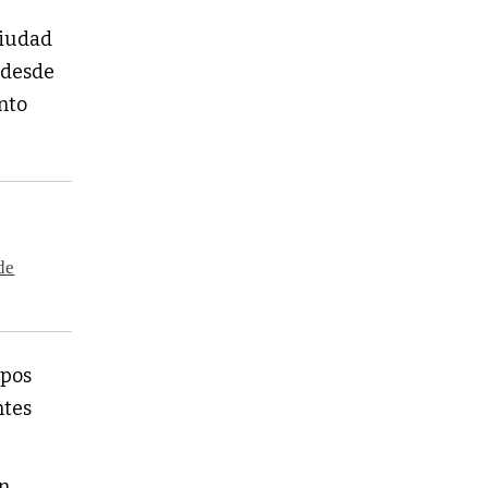
ciudad
a desde
ento
de
upos
ntes
ón