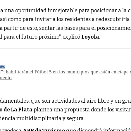
ta una oportunidad inmejorable para posicionar a la 
 así como para invitar a los residentes a redescubrirl
 a partir de esto, sentar las bases para el posicionami
l para el futuro próximo”, explicó
Loyola
.
NES
sí”: habilitarán el Fútbol 5 en los municipios que estén en etapa 
miento
ndamentales, que son actividades al aire libre y en gr
 de La Plata
plantea una propuesta donde los visita
encia multidisciplinaria y segura.
 novedosa
APP de Turismo
que dispondrá informaci