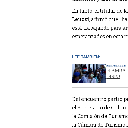
En tanto, el titular de
Leuzzi
, afirmó que “h
está trabajando para a
esperanzados en esta n
LEÉ TAMBIÉN:
EN DETALLE
El AMBA pa
DISPO
Del encuentro particip
el Secretario de Cultu
la Comisión de Turismo
la Cámara de Turismo Re