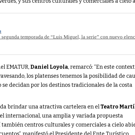
erdes, y sus centros culturales y comerciales a cielo a
R
a segunda temporada de “Luis Miguel, la serie” con nuevo elen
r del EMATUR,
Daniel Loyola
, remarcó: “En este contex
avesando, los platenses tenemos la posibilidad de cau
se decidan por los destinos tradicionales de la costa
a brindar una atractiva cartelera en el
Teatro Mart
ivel internacional, una amplia y variada propuesta
 también centros culturales y comerciales a cielo abi
cuentos”, manifestó el Presidente del Ente Turístico.