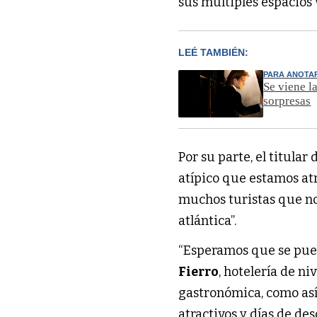
sus múltiples espacios v
LEÉ TAMBIÉN:
PARA ANOTA
Se viene l
sorpresas
Por su parte, el titula
atípico que estamos atr
muchos turistas que no 
atlántica”.
“Esperamos que se pued
Fierro
, hotelería de n
gastronómica, como así
atractivos y días de des