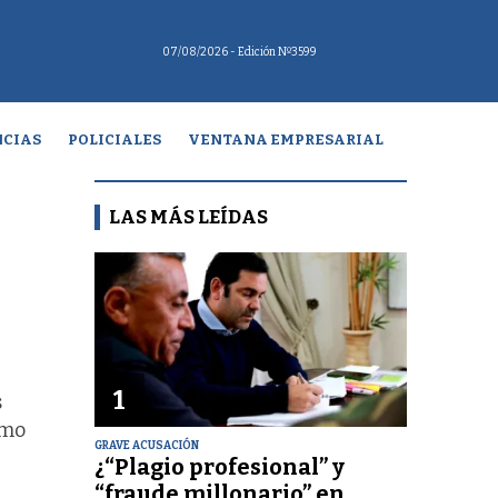
07/08/2026
- Edición Nº3599
CIAS
POLICIALES
VENTANA EMPRESARIAL
LAS MÁS LEÍDAS
1
s
omo
GRAVE ACUSACIÓN
¿“Plagio profesional” y
“fraude millonario” en