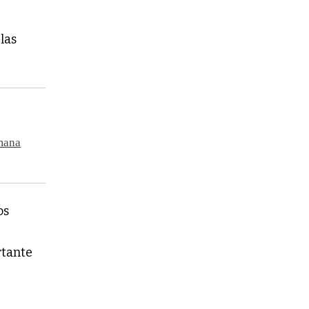
las
emana
os
rtante