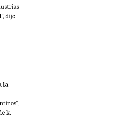
dustrias
l
”, dijo
 la
ntinos”,
de la