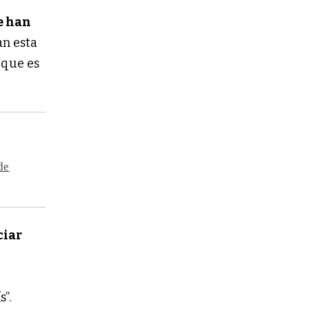
e han
an esta
 que es
de
ciar
”.