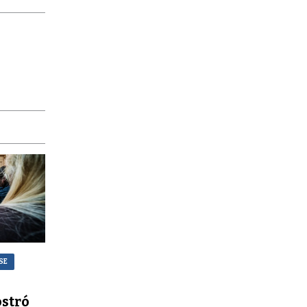
SE
stró