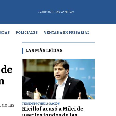
07/08/2026
- Edición Nº3599
CIAS
POLICIALES
VENTANA EMPRESARIAL
LAS MÁS LEÍDAS
 de
ón
1
TENSIÓN PROVINCIA-NACIÓN
 de las
Kicillof acusó a Milei de
usar los fondos de las