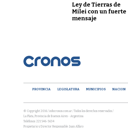
Ley de Tierras de
Milei con un fuerte
mensaje
PROVINCIA
LEGISLATURA
MUNICIPIOS
NACION
© Copyright 2016 / infocronos.com.ar / Todos los derechos reservados /
La Plata, Provincia de Buenos Aires - Argentina
Teléfonos: 221 546-5634
Propietario y Director Responsable: Juan Alfaro