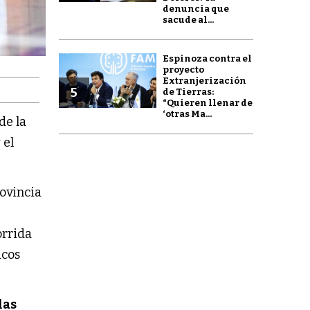
denuncia que
sacude al...
Espinoza contra el
proyecto
Extranjerización
5
de Tierras:
“Quieren llenar de
‘otras Ma...
de la
 el
rovincia
orrida
icos
las