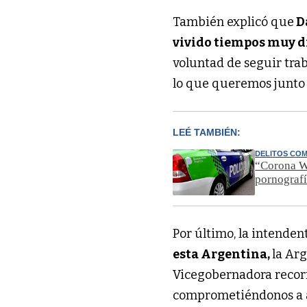
También explicó que
D
vivido tiempos muy di
voluntad de seguir trab
lo que queremos junto a
LEÉ TAMBIÉN:
DELITOS CO
“Corona We
pornografí
Por último, la intenden
esta Argentina,
la Arg
Vicegobernadora recor
comprometiéndonos a ay