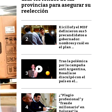
provincias para asegurar su
reelección
Kicillof y el MDF
definieron sus 5
precandidatos a
2
gobernador:
nombres y cuál es
el plan ...
Tras la polémica
por la campaña
anti Argentina,
3
Rosalía se
disculpó con el
país en el...
¿“Plagio
profesional” y
“fraude
4
millonario” en
Dolores? la