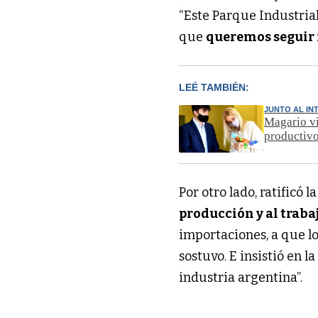
“Este Parque Industria
que
queremos seguir 
LEÉ TAMBIÉN:
JUNTO AL IN
Magario vi
productivo
Por otro lado, ratificó l
producción y al traba
importaciones, a que lo
sostuvo. E insistió en 
industria argentina”.