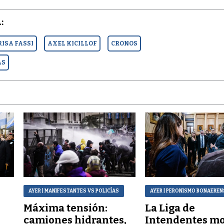
:
ISA FASSI
AXEL KICILLOF
CRONOS
AS
AYER
| MANIFESTANTES VS POLICÍAS
AYER
| PERONISMO BONAEREN
Máxima tensión:
La Liga de
a
camiones hidrantes,
Intendentes mo