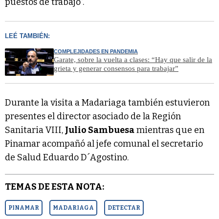
puestos de trabajo”.
LEÉ TAMBIÉN:
COMPLEJIDADES EN PANDEMIA
Garate, sobre la vuelta a clases: “Hay que salir de la
grieta y generar consensos para trabajar”
Durante la visita a Madariaga también estuvieron
presentes el director asociado de la Región
Sanitaria VIII,
Julio Sambuesa
mientras que en
Pinamar acompañó al jefe comunal el secretario
de Salud Eduardo D´Agostino.
TEMAS DE ESTA NOTA:
PINAMAR
MADARIAGA
DETECTAR