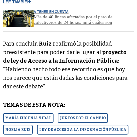
LEÉ TAMBIÉN:
A TENER EN CUENTA
Más de 40 líneas afectadas por el paro de
colectiveros de 24 horas: mirá cuáles son
Para concluir,
Ruiz
reafirmó la posibilidad
preexistente para poder darle lugar al
proyecto
de ley de Acceso a la Información Pública:
“Habiendo hecho todo ese recorrido es que hoy
nos parece que están dadas las condiciones para
dar este debate”.
TEMAS DE ESTA NOTA:
MARÍA EUGENIA VIDAL
JUNTOS POR EL CAMBIO
NOELIA RUIZ
LEY DE ACCESO A LA INFORMACIÓN PÚBLICA