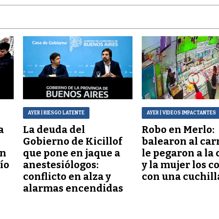
AYER
| RIESGO LATENTE
AYER
| VIDEOS IMPACTANTES
a
La deuda del
Robo en Merlo:
Gobierno de Kicillof
balearon al car
ón
que pone en jaque a
le pegaron a la 
lío
anestesiólogos:
y la mujer los c
conflicto en alza y
con una cuchill
alarmas encendidas