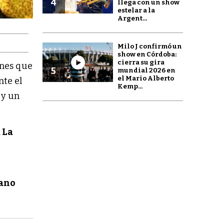
4
llega con un show
estelar a la
Argent...
Milo J confirmó un
show en Córdoba:
cierra su gira
rnes que
5
mundial 2026 en
el Mario Alberto
nte el
Kemp...
, y un
a
La
ano