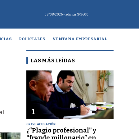
08/08/2026
- Edición Nº3600
CIAS
POLICIALES
VENTANA EMPRESARIAL
LAS MÁS LEÍDAS
1
al
GRAVE ACUSACIÓN
¿“Plagio profesional” y
“fraude millonario” en