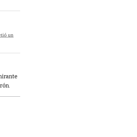
etió un
mirante
rón.