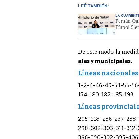
LEÉ TAMBIÉN:
LA CUARENT
Fernán Qui
Fútbol 5 
De este modo, la medida
ales y municipales.
Líneas nacionales
1-2-4-46-49-53-55-56
174-180-182-185-193
Líneas provincial
205-218-236-237-238
298-302-303-311-312-
386-390-392-395-406