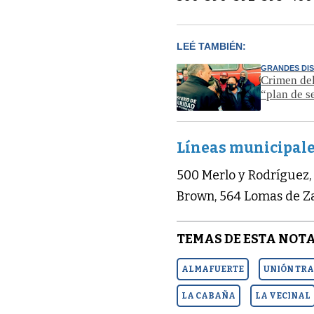
LEÉ TAMBIÉN:
GRANDES DI
Crimen del
“plan de s
Líneas municipal
500 Merlo y Rodríguez,
Brown, 564 Lomas de Za
TEMAS DE ESTA NOTA
ALMAFUERTE
UNIÓN TRA
LA CABAÑA
LA VECINAL