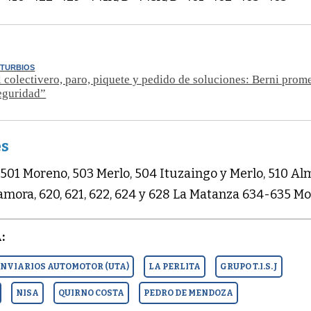
STURBIOS
 colectivero, paro, piquete y pedido de soluciones: Berni prom
eguridad”
es
 501 Moreno, 503 Merlo, 504 Ituzaingo y Merlo, 510 Al
mora, 620, 621, 622, 624 y 628 La Matanza 634-635 Mo
:
NVIARIOS AUTOMOTOR (UTA)
LA PERLITA
GRUPO T.I.S.J
NISA
QUIRNO COSTA
PEDRO DE MENDOZA