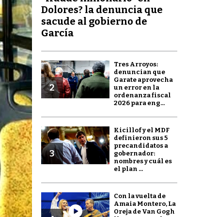
Dolores? la denuncia que
sacude al gobierno de
García
Tres Arroyos:
denuncian que
Garate aprovecha
2
un error en la
ordenanza fiscal
2026 para eng...
Kicillof y el MDF
definieron sus 5
precandidatos a
3
gobernador:
nombres y cuál es
el plan ...
Con la vuelta de
Amaia Montero, La
Oreja de Van Gogh