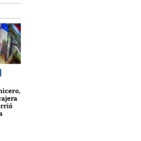
nicero,
cajera
orrió
a