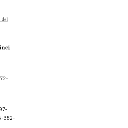
n del
inci
172-
97-
5-382-