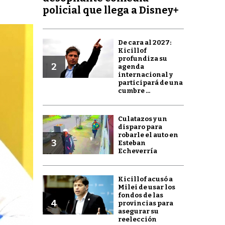
policial que llega a Disney+
De cara al 2027:
Kicillof
profundiza su
2
agenda
internacional y
participará de una
cumbre ...
Culatazos y un
disparo para
robarle el auto en
3
Esteban
Echeverría
Kicillof acusó a
Milei de usar los
fondos de las
4
provincias para
asegurar su
reelección