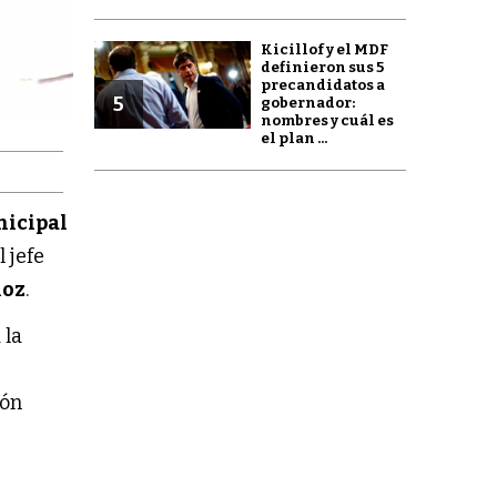
Kicillof y el MDF
definieron sus 5
precandidatos a
5
gobernador:
nombres y cuál es
el plan ...
nicipal
l jefe
ñoz
.
 la
e
ión