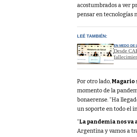
acostumbrados a ver pr
pensar en tecnologías 
LEÉ TAMBIÉN:
EN MEDO DE 
Desde CABA
fallecimie
Por otro lado,
Magario
momento de la pandemi
bonaerense. “Ha llegad
un soporte en todo el int
“
La pandemia nos va 
Argentina y vamos a tra