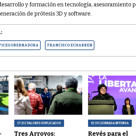
desarrollo y formación en tecnología, asesoramiento 
eneración de prótesis 3D y software.
:
VICEGOBERNADORA
FRANCISCO ECHARREN
17:21
| VALORES DUPLICADOS
15:39
| JORNADA INTENSA
–
Tres Arroyos:
Revés para el