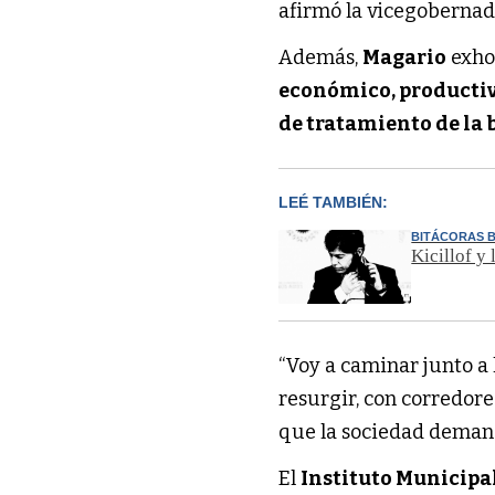
afirmó la vicegobernad
Además,
Magario
exho
económico, productivo
de tratamiento de la 
LEÉ TAMBIÉN:
BITÁCORAS 
Kicillof y 
“Voy a caminar junto a 
resurgir, con corredor
que la sociedad demand
El
Instituto Municipal