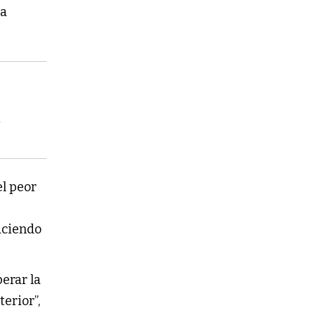
 a
y
el peor
aciendo
erar la
erior”,