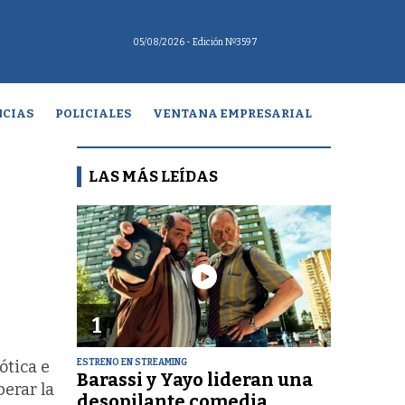
05/08/2026
- Edición Nº3597
CIAS
POLICIALES
VENTANA EMPRESARIAL
LAS MÁS LEÍDAS
1
ESTRENO EN STREAMING
ótica e
Barassi y Yayo lideran una
erar la
desopilante comedia