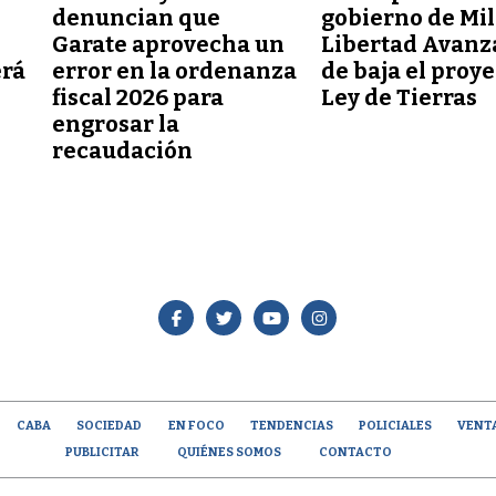
denuncian que
gobierno de Mil
Garate aprovecha un
Libertad Avanz
erá
error en la ordenanza
de baja el proy
fiscal 2026 para
Ley de Tierras
engrosar la
recaudación
CABA
SOCIEDAD
EN FOCO
TENDENCIAS
POLICIALES
VENT
PUBLICITAR
QUIÉNES SOMOS
CONTACTO