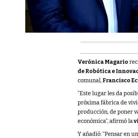
Verónica Magario
rec
de Robótica e Innovac
comunal,
Francisco E
“Este lugar les da posi
próxima fábrica de viv
producción, de poner v
económica”, afirmó la
v
Y añadió: “Pensar en u