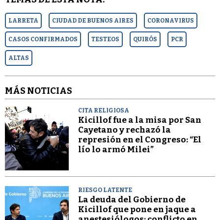
LARRETA
CIUDAD DE BUENOS AIRES
CORONAVIRUS
CASOS CONFIRMADOS
TESTEOS
QUIRÓS
PCR
ALTAS
MÁS NOTICIAS
CITA RELIGIOSA
Kicillof fue a la misa por San
Cayetano y rechazó la
represión en el Congreso: “El
lío lo armó Milei”
RIESGO LATENTE
La deuda del Gobierno de
Kicillof que pone en jaque a
anestesiólogos: conflicto en