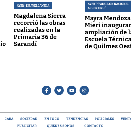
AYER
| “PABELLÓN NACIONAL
AYER
| EN AVELLANEDA
ARGENTINO”
Magdalena Sierra
Mayra Mendoza 
recorrió las obras
Mieri inaugurar
realizadas en la
ampliación de l
Primaria 36 de
Escuela Técnica
io
Sarandí
de Quilmes Oes
CABA
SOCIEDAD
EN FOCO
TENDENCIAS
POLICIALES
VENT
PUBLICITAR
QUIÉNES SOMOS
CONTACTO