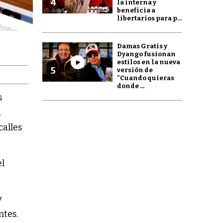
4
la interna y
beneficia a
libertarios para p...
Damas Gratis y
Dyango fusionan
estilos en la nueva
5
versión de
"Cuando quieras
donde ...
s
a
calles
el
y
ntes.