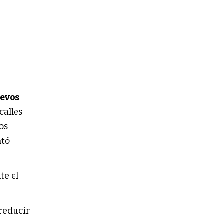
uevos
calles
os
ntó
te el
 reducir