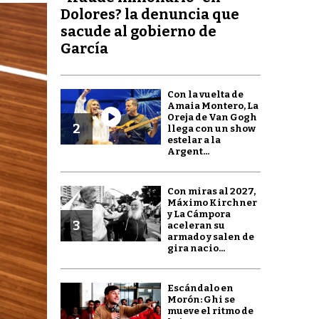
Dolores? la denuncia que
sacude al gobierno de
García
Con la vuelta de
Amaia Montero, La
Oreja de Van Gogh
2
llega con un show
estelar a la
Argent...
Con miras al 2027,
Máximo Kirchner
y La Cámpora
3
aceleran su
armado y salen de
gira nacio...
Escándalo en
Morón: Ghi se
mueve el ritmo de