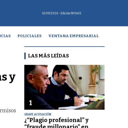
10/08/2026
- Edición Nº3602
CIAS
POLICIALES
VENTANA EMPRESARIAL
LAS MÁS LEÍDAS
s y
1
ermisos
GRAVE ACUSACIÓN
¿“Plagio profesional” y
“fraude millonario” en