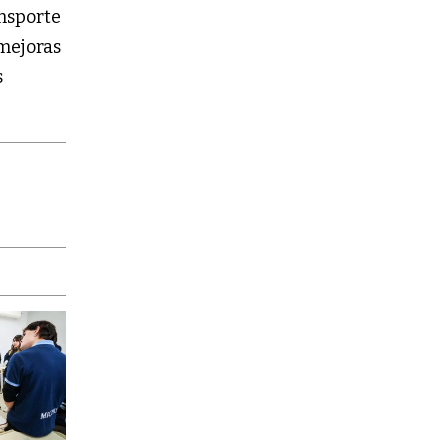
ansporte
 mejoras
s