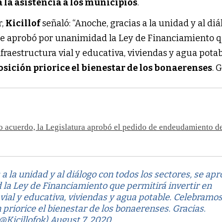
 la asistencia a los municipios
.
r,
Kicillof
señaló: “Anoche, gracias a la unidad y al di
, se aprobó por unanimidad la Ley de Financiamiento 
nfraestructura vial y educativa, viviendas y agua potab
sición priorice el bienestar de los bonaerenses
. 
 acuerdo, la Legislatura aprobó el pedido de endeudamiento d
a la unidad y al diálogo con todos los sectores, se ap
la Ley de Financiamiento que permitirá invertir en
 vial y educativa, viviendas y agua potable. Celebramo
 priorice el bienestar de los bonaerenses. Gracias.
(@Kicillofok)
August 7, 2020