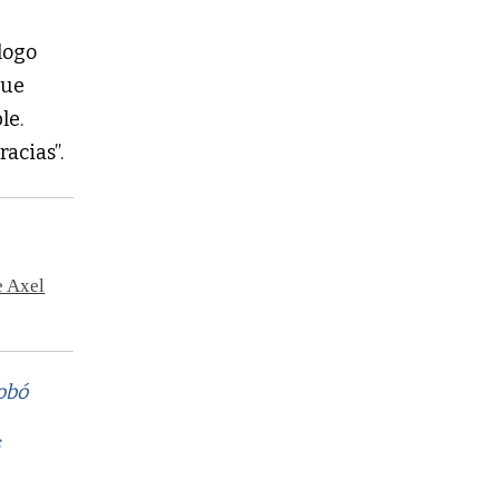
álogo
que
le.
Gracias”.
e Axel
robó
s