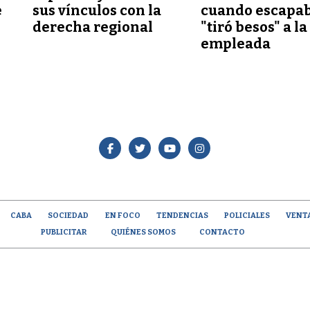
e
sus vínculos con la
cuando escapab
derecha regional
"tiró besos" a la
empleada
CABA
SOCIEDAD
EN FOCO
TENDENCIAS
POLICIALES
VENT
PUBLICITAR
QUIÉNES SOMOS
CONTACTO