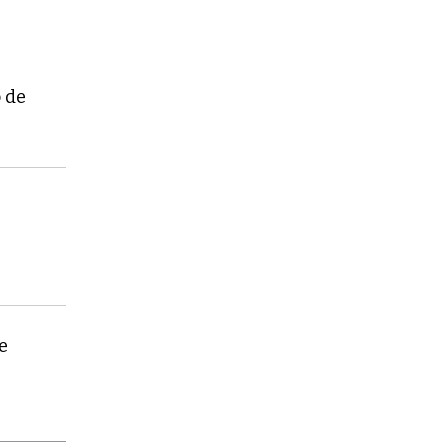
o de
e