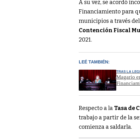
A su vez, se acordó inco
Financiamiento para qu
municipios a través de
Contención Fiscal M
2021.
LEÉ TAMBIÉN:
TRAS LA LEG
Magario en
Financiam
Respecto a la
Tasa de 
trabajo a partir de la 
comienza a saldarla.