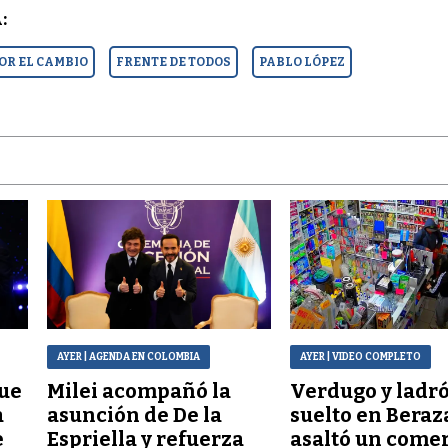
:
OR EL CAMBIO
FRENTE DE TODOS
PABLO LÓPEZ
AYER
| AGENDA EN COLOMBIA
AYER
| VIDEO COMPLETO
que
Milei acompañó la
Verdugo y ladr
a
asunción de De la
suelto en Beraz
e
Espriella y refuerza
asaltó un comer