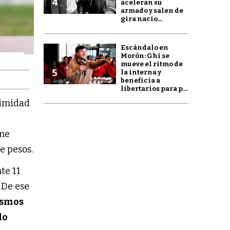
4
aceleran su
armado y salen de
gira nacio...
Escándalo en
Morón: Ghi se
mueve el ritmo de
5
la interna y
beneficia a
libertarios para p...
nimidad
ene
e pesos.
te 11
. De ese
ismos
do