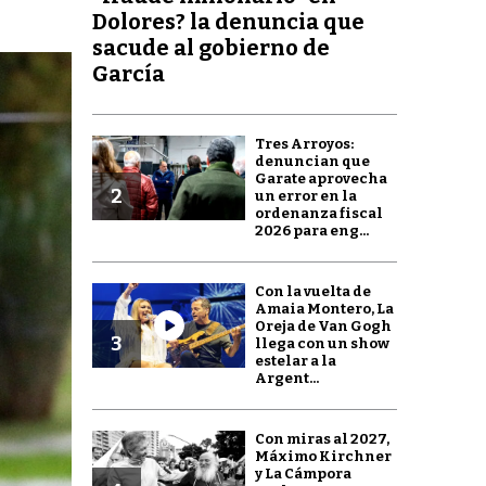
Dolores? la denuncia que
sacude al gobierno de
García
Tres Arroyos:
denuncian que
Garate aprovecha
2
un error en la
ordenanza fiscal
2026 para eng...
Con la vuelta de
Amaia Montero, La
Oreja de Van Gogh
3
llega con un show
estelar a la
Argent...
Con miras al 2027,
Máximo Kirchner
y La Cámpora