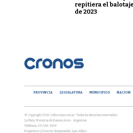
repitiera el balotaj
de 2023
PROVINCIA
LEGISLATURA
MUNICIPIOS
NACION
© Copyright 2016 / infocronos.com.ar / Todos los derechos reservados /
La Plata, Provincia de Buenos Aires - Argentina
Teléfonos: 221 546-5634
Propietario y Director Responsable: Juan Alfaro