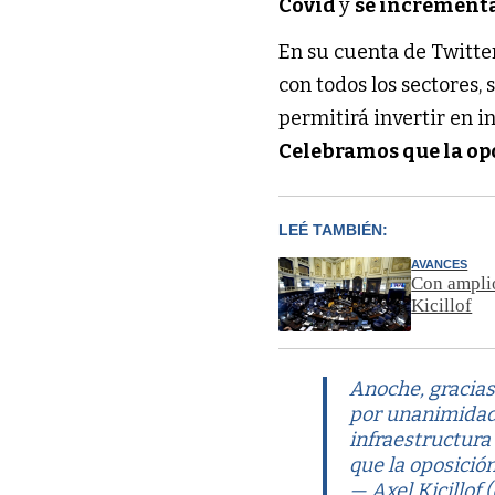
Covid
y
se incrementa
En su cuenta de Twitte
con todos los sectores
permitirá invertir en i
Celebramos que la opo
LEÉ TAMBIÉN:
AVANCES
Con amplio
Kicillof
Anoche, gracias 
por unanimidad 
infraestructura
que la oposición
— Axel Kicillof 