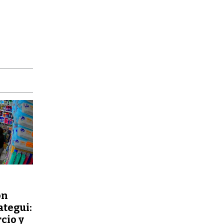
ón
ategui:
cio y