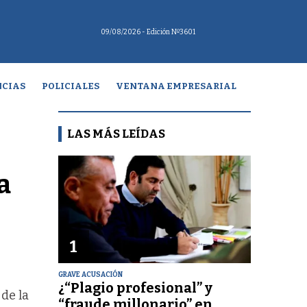
09/08/2026
- Edición Nº3601
CIAS
POLICIALES
VENTANA EMPRESARIAL
LAS MÁS LEÍDAS
a
1
GRAVE ACUSACIÓN
¿“Plagio profesional” y
de la
“fraude millonario” en