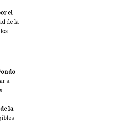
or el
ad de la
 los
Fondo
ar a
s
de la
gibles